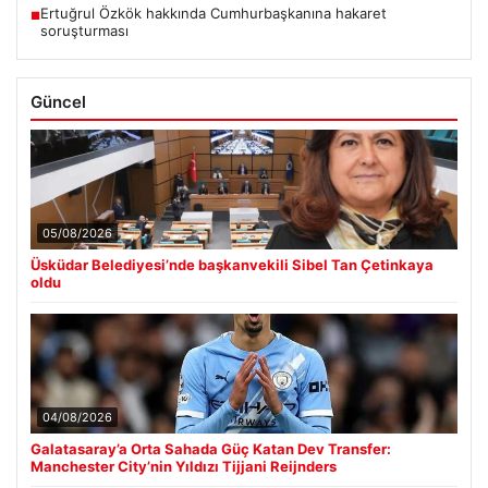
Ertuğrul Özkök hakkında Cumhurbaşkanına hakaret
■
soruşturması
Güncel
05/08/2026
Üsküdar Belediyesi’nde başkanvekili Sibel Tan Çetinkaya
oldu
04/08/2026
Galatasaray’a Orta Sahada Güç Katan Dev Transfer:
Manchester City’nin Yıldızı Tijjani Reijnders