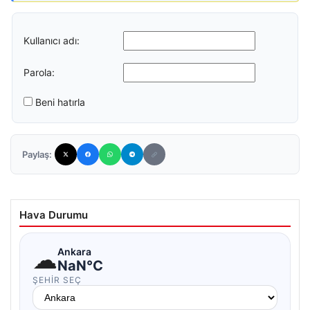
Kullanıcı adı:
Parola:
Beni hatırla
Paylaş:
Hava Durumu
☁
Ankara
NaN°C
ŞEHIR SEÇ