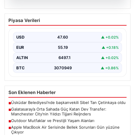
04.08.2026
Galatasaray’a Orta Sahada Güç Katan
Piyasa Verileri
Dev Transfer: Manchester City’nin
Yıldızı Tijjani Reijnders
USD
47.60
▲ +0.02%
Galatasaray, transfer çalışmalarını yoğunlaştırdığı yaz
döneminde önemli bir hamle yapmaya hazırlanıyor. Sarı-
EUR
55.19
▲ +0.18%
kırmızılı yönetim, özellikle…
ALTIN
6497.1
▲ +0.02%
BTC
3070949
▲ +0.86%
Son Eklenen Haberler
Üsküdar Belediyesi’nde başkanvekili Sibel Tan Çetinkaya oldu
■
Galatasaray’a Orta Sahada Güç Katan Dev Transfer:
■
Manchester City’nin Yıldızı Tijjani Reijnders
Outdoor Mutfaklar ve Prestijli Yaşam Alanları
■
Apple MacBook Air Serisinde Bellek Sorunları Gün yüzüne
■
Çıkıyor