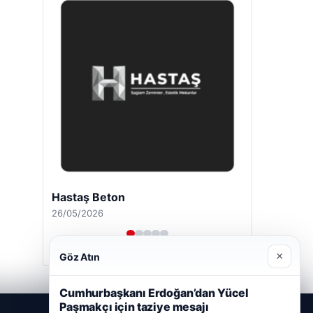
Hastaş Beton
26/05/2026
×
Göz Atın
Cumhurbaşkanı Erdoğan’dan Yücel
Paşmakçı için taziye mesajı