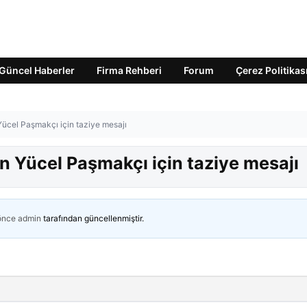
Güncel Haberler
Firma Rehberi
Forum
Çerez Politikas
ücel Paşmakçı için taziye mesajı
 Yücel Paşmakçı için taziye mesajı
 önce
admin
tarafından güncellenmiştir.