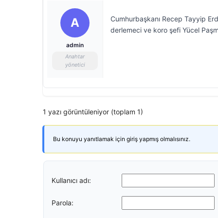
Cumhurbaşkanı Recep Tayyip Erdo
A
derlemeci ve koro şefi Yücel Paşma
admin
Anahtar
yönetici
1 yazı görüntüleniyor (toplam 1)
Bu konuyu yanıtlamak için giriş yapmış olmalısınız.
Kullanıcı adı:
Parola: