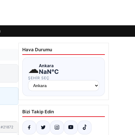
ı
Hava Durumu
☁
Ankara
NaN°C
ŞEHIR SEÇ
Bizi Takip Edin
#21872