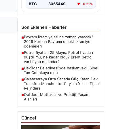
BTC
3065449
▼ -0.21%
Son Eklenen Haberler
Bayram ikramiyeleri ne zaman yatacak?
■
2026 Kurban Bayramı emekli ikramiye
ödemeleri
Petrol fiyatları 25 Mayıs: Petrol fiyatları
■
düştü mü, ne kadar oldu? Brent petrol
varil fiyatı ne kadar?
Üsküdar Belediyesi’nde başkanvekili Sibel
■
Tan Çetinkaya oldu
Galatasaray’a Orta Sahada Güç Katan Dev
■
Transfer: Manchester City’nin Yıldızı Tijjani
Reijnders
Outdoor Mutfaklar ve Prestijli Yaşam
■
Alanları
Güncel