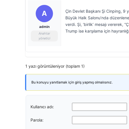
Çin Devlet Başkanı Şi Cinping, 9 y
A
Büyük Halk Salonu’nda düzenlenen 
verdi. Şi, ‘birlik’ mesajı vererek, 
admin
Trump ise karşılama için hayranlığı
Anahtar
yönetici
1 yazı görüntüleniyor (toplam 1)
Bu konuyu yanıtlamak için giriş yapmış olmalısınız.
Kullanıcı adı:
Parola: