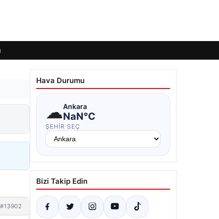
ı
Hava Durumu
☁
Ankara
NaN°C
ŞEHIR SEÇ
Bizi Takip Edin
#13902