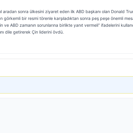
ıl aradan sonra ülkesini ziyaret eden ilk ABD başkanı olan Donald Tru
görkemli bir resmi törenle karşıladıktan sonra peş peşe önemli mesa
“Çin ve ABD zamanın sorunlarına birlikte yanıt vermeli” ifadelerini kullan
nı dile getirerek Çin liderini övdü.