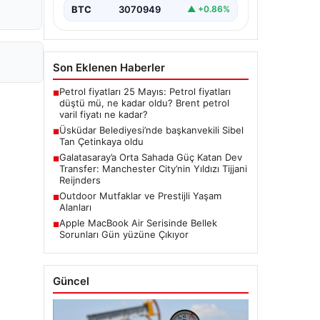
BTC
3070949
▲ +0.86%
Son Eklenen Haberler
Petrol fiyatları 25 Mayıs: Petrol fiyatları
■
düştü mü, ne kadar oldu? Brent petrol
varil fiyatı ne kadar?
Üsküdar Belediyesi’nde başkanvekili Sibel
■
Tan Çetinkaya oldu
Galatasaray’a Orta Sahada Güç Katan Dev
■
Transfer: Manchester City’nin Yıldızı Tijjani
Reijnders
Outdoor Mutfaklar ve Prestijli Yaşam
■
Alanları
Apple MacBook Air Serisinde Bellek
■
Sorunları Gün yüzüne Çıkıyor
Güncel