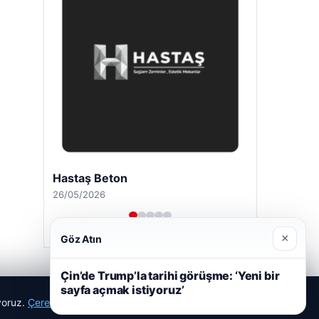
Hastaş Beton
26/05/2026
×
Göz Atın
Çin’de Trump’la tarihi görüşme: ‘Yeni bir
sayfa açmak istiyoruz’
ıyoruz.
Çerez Politikamız
Reddet
Kabul Et