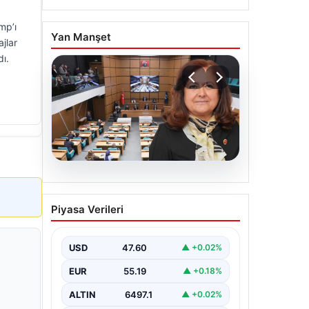
mp’ı
Yan Manşet
jlar
dı.
05.08.2026
Üsküdar Belediyesi’nde
Piyasa Verileri
başkanvekili Sibel Tan
Çetinkaya oldu
USD
47.60
▲ +0.02%
EUR
55.19
▲ +0.18%
ALTIN
6497.1
▲ +0.02%