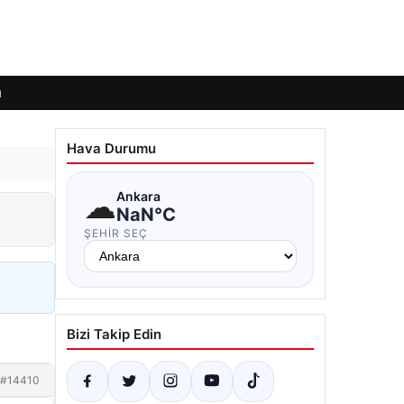
ı
Hava Durumu
☁
Ankara
NaN°C
ŞEHIR SEÇ
Bizi Takip Edin
#14410