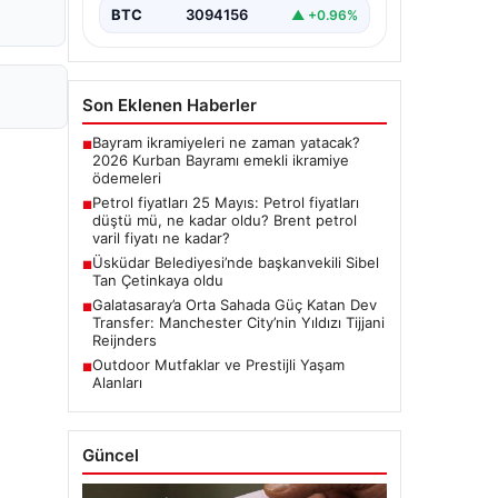
BTC
3094156
▲ +0.96%
Son Eklenen Haberler
Bayram ikramiyeleri ne zaman yatacak?
■
2026 Kurban Bayramı emekli ikramiye
ödemeleri
Petrol fiyatları 25 Mayıs: Petrol fiyatları
■
düştü mü, ne kadar oldu? Brent petrol
varil fiyatı ne kadar?
Üsküdar Belediyesi’nde başkanvekili Sibel
■
Tan Çetinkaya oldu
Galatasaray’a Orta Sahada Güç Katan Dev
■
Transfer: Manchester City’nin Yıldızı Tijjani
Reijnders
Outdoor Mutfaklar ve Prestijli Yaşam
■
Alanları
Güncel