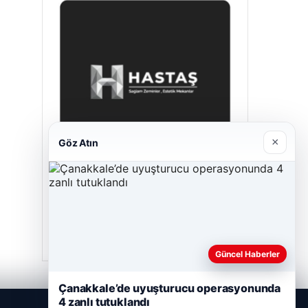
×
Göz Atın
Hastaş Beton
26/05/2026
Güncel Haberler
Çanakkale’de uyuşturucu operasyonunda
4 zanlı tutuklandı