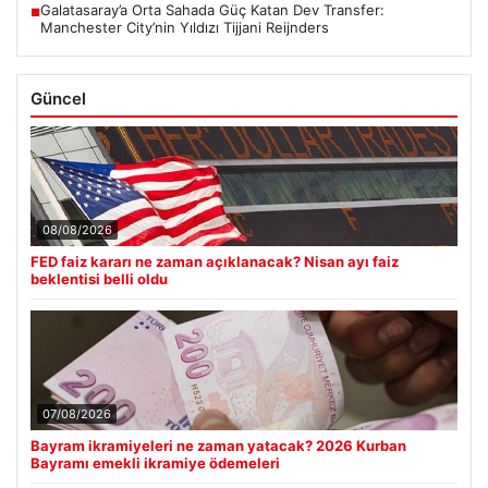
Galatasaray’a Orta Sahada Güç Katan Dev Transfer:
■
Manchester City’nin Yıldızı Tijjani Reijnders
Güncel
08/08/2026
FED faiz kararı ne zaman açıklanacak? Nisan ayı faiz
beklentisi belli oldu
07/08/2026
Bayram ikramiyeleri ne zaman yatacak? 2026 Kurban
Bayramı emekli ikramiye ödemeleri