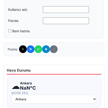
Kullanıcı adı:
Parola:
Beni hatırla
Paylaş:
Hava Durumu
☁
Ankara
NaN°C
ŞEHIR SEÇ