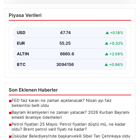
07.08.2026
Bayram ikramiyeleri ne zaman yatacak?
Piyasa Verileri
2026 Kurban Bayramı emekli ikramiye
ödemeleri
USD
47.74
▲ +0.18%
EUR
55.25
▲ +0.32%
ALTIN
6660.6
▲ +2.59%
BTC
3094156
▲ +0.96%
Son Eklenen Haberler
FED faiz kararı ne zaman açıklanacak? Nisan ayı faiz
■
beklentisi belli oldu
Bayram ikramiyeleri ne zaman yatacak? 2026 Kurban Bayramı
■
emekli ikramiye ödemeleri
Petrol fiyatları 25 Mayıs: Petrol fiyatları düştü mü, ne kadar
■
oldu? Brent petrol varil fiyatı ne kadar?
Üsküdar Belediyesi’nde başkanvekili Sibel Tan Çetinkaya oldu
■