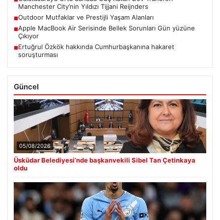
Manchester City’nin Yıldızı Tijjani Reijnders
Outdoor Mutfaklar ve Prestijli Yaşam Alanları
■
Apple MacBook Air Serisinde Bellek Sorunları Gün yüzüne
■
Çıkıyor
Ertuğrul Özkök hakkında Cumhurbaşkanına hakaret
■
soruşturması
Güncel
05/08/2026
Üsküdar Belediyesi’nde başkanvekili Sibel Tan Çetinkaya
oldu