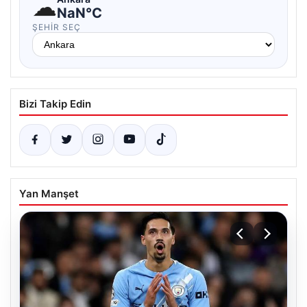
☁
NaN°C
ŞEHIR SEÇ
Bizi Takip Edin
Yan Manşet