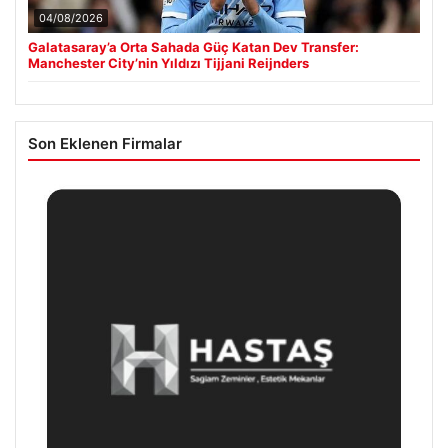
04/08/2026
Galatasaray’a Orta Sahada Güç Katan Dev Transfer:
Manchester City’nin Yıldızı Tijjani Reijnders
Son Eklenen Firmalar