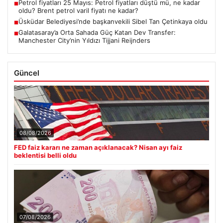
Petrol fiyatları 25 Mayıs: Petrol fiyatları düştü mü, ne kadar
■
oldu? Brent petrol varil fiyatı ne kadar?
Üsküdar Belediyesi’nde başkanvekili Sibel Tan Çetinkaya oldu
■
Galatasaray’a Orta Sahada Güç Katan Dev Transfer:
■
Manchester City’nin Yıldızı Tijjani Reijnders
Güncel
08/08/2026
FED faiz kararı ne zaman açıklanacak? Nisan ayı faiz
beklentisi belli oldu
07/08/2026