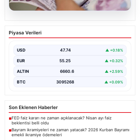
07.08.2026
Bayram ikramiyeleri ne zaman yatacak?
Piyasa Verileri
2026 Kurban Bayramı emekli ikramiye
ödemeleri
USD
47.74
▲ +0.18%
EUR
55.25
▲ +0.32%
ALTIN
6660.6
▲ +2.59%
BTC
3095268
▲ +0.09%
Son Eklenen Haberler
FED faiz kararı ne zaman açıklanacak? Nisan ayı faiz
■
beklentisi belli oldu
Bayram ikramiyeleri ne zaman yatacak? 2026 Kurban Bayramı
■
emekli ikramiye ödemeleri