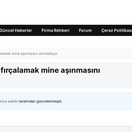
Güncel Haberler
Firma Rehberi
Forum
Çerez Politikas
çalamak mine aşınmasını artırabiliyor
ş fırçalamak mine aşınmasını
 önce
admin
tarafından güncellenmiştir.