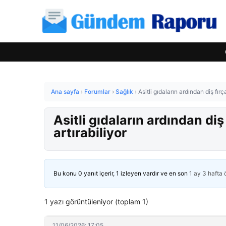
Ana sayfa
›
Forumlar
›
Sağlık
›
Asitli gıdaların ardından diş fır
Asitli gıdaların ardından di
artırabiliyor
Bu konu 0 yanıt içerir, 1 izleyen vardır ve en son
1 ay 3 hafta
1 yazı görüntüleniyor (toplam 1)
11/06/2026: 17:05