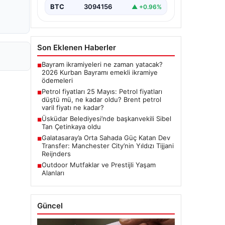
BTC
3094156
▲ +0.96%
Son Eklenen Haberler
Bayram ikramiyeleri ne zaman yatacak?
■
2026 Kurban Bayramı emekli ikramiye
ödemeleri
Petrol fiyatları 25 Mayıs: Petrol fiyatları
■
düştü mü, ne kadar oldu? Brent petrol
varil fiyatı ne kadar?
Üsküdar Belediyesi’nde başkanvekili Sibel
■
Tan Çetinkaya oldu
Galatasaray’a Orta Sahada Güç Katan Dev
■
Transfer: Manchester City’nin Yıldızı Tijjani
Reijnders
Outdoor Mutfaklar ve Prestijli Yaşam
■
Alanları
Güncel