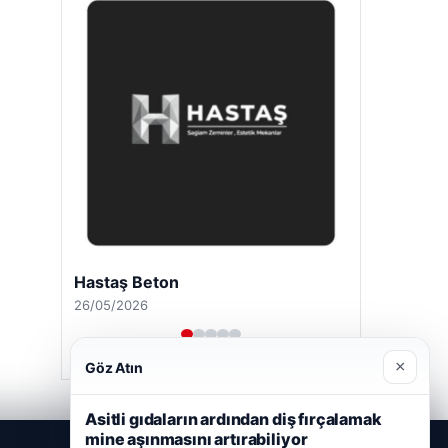
Hastaş Beton
26/05/2026
×
Göz Atın
Asitli gıdaların ardından diş fırçalamak
mine aşınmasını artırabiliyor