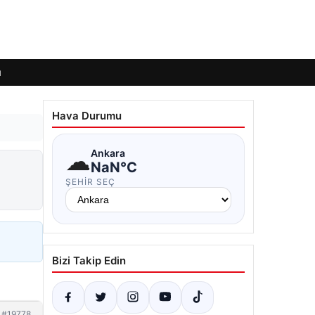
ı
Hava Durumu
☁
Ankara
NaN°C
ŞEHIR SEÇ
Bizi Takip Edin
#19778