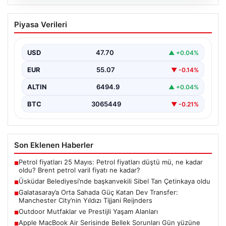
05.08.2026
Üsküdar Belediyesi’nde başkanvekili
Piyasa Verileri
Sibel Tan Çetinkaya oldu
USD
47.70
▲ +0.04%
EUR
55.07
▼ -0.14%
ALTIN
6494.9
▲ +0.04%
BTC
3065449
▼ -0.21%
Son Eklenen Haberler
Petrol fiyatları 25 Mayıs: Petrol fiyatları düştü mü, ne kadar
■
oldu? Brent petrol varil fiyatı ne kadar?
Üsküdar Belediyesi’nde başkanvekili Sibel Tan Çetinkaya oldu
■
Galatasaray’a Orta Sahada Güç Katan Dev Transfer:
■
Manchester City’nin Yıldızı Tijjani Reijnders
Outdoor Mutfaklar ve Prestijli Yaşam Alanları
■
Apple MacBook Air Serisinde Bellek Sorunları Gün yüzüne
■