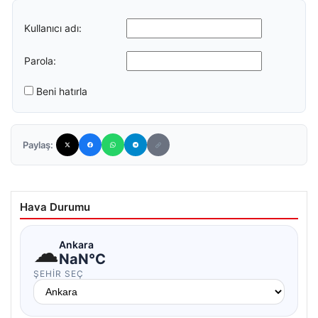
Kullanıcı adı:
Parola:
Beni hatırla
Paylaş:
Hava Durumu
☁
Ankara
NaN°C
ŞEHIR SEÇ