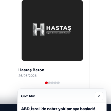
Hastaş Beton
26/05/2026
×
Göz Atın
ABD, İsrail’de nabız yoklamaya başladı!