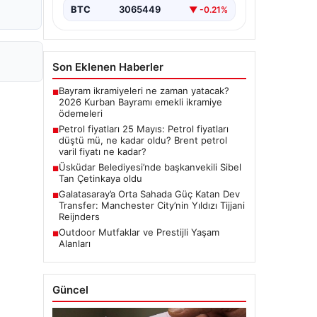
BTC
3065449
▼ -0.21%
Son Eklenen Haberler
Bayram ikramiyeleri ne zaman yatacak?
■
2026 Kurban Bayramı emekli ikramiye
ödemeleri
Petrol fiyatları 25 Mayıs: Petrol fiyatları
■
düştü mü, ne kadar oldu? Brent petrol
varil fiyatı ne kadar?
Üsküdar Belediyesi’nde başkanvekili Sibel
■
Tan Çetinkaya oldu
Galatasaray’a Orta Sahada Güç Katan Dev
■
Transfer: Manchester City’nin Yıldızı Tijjani
Reijnders
Outdoor Mutfaklar ve Prestijli Yaşam
■
Alanları
Güncel