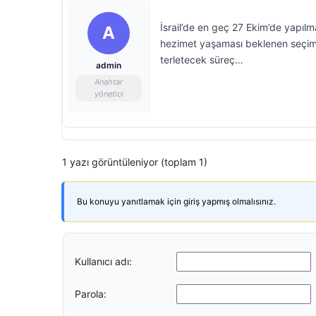
İsrail’de en geç 27 Ekim’de yapıl
A
hezimet yaşaması beklenen seçimde
terletecek süreç…
admin
Anahtar
yönetici
1 yazı görüntüleniyor (toplam 1)
Bu konuyu yanıtlamak için giriş yapmış olmalısınız.
Kullanıcı adı:
Parola: