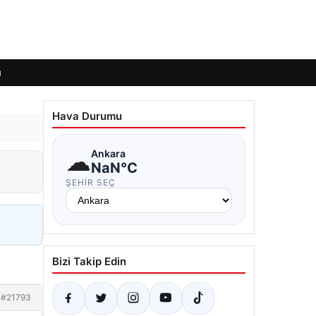
ı
Hava Durumu
☁
Ankara
NaN°C
ŞEHIR SEÇ
Bizi Takip Edin
#21793