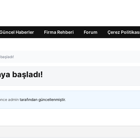
Güncel Haberler
Firma Rehberi
Forum
Çerez Politikas
başladı!
aya başladı!
 önce
admin
tarafından güncellenmiştir.