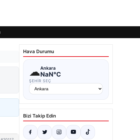
ı
Hava Durumu
☁
Ankara
n
NaN°C
ŞEHIR SEÇ
Bizi Takip Edin
#20117