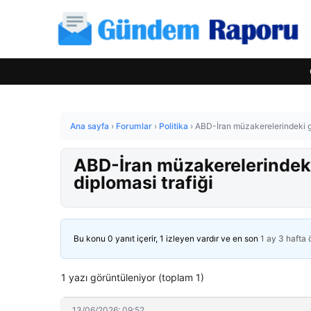
Ana sayfa
›
Forumlar
›
Politika
›
ABD-İran müzakerelerindeki ge
ABD-İran müzakerelerindeki
diplomasi trafiği
Bu konu 0 yanıt içerir, 1 izleyen vardır ve en son
1 ay 3 hafta
1 yazı görüntüleniyor (toplam 1)
13/06/2026: 09:52