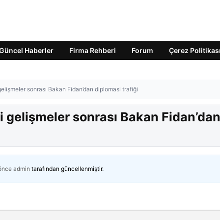
Güncel Haberler
Firma Rehberi
Forum
Çerez Politikas
lişmeler sonrası Bakan Fidan’dan diplomasi trafiği
 gelişmeler sonrası Bakan Fidan’da
 önce
admin
tarafından güncellenmiştir.