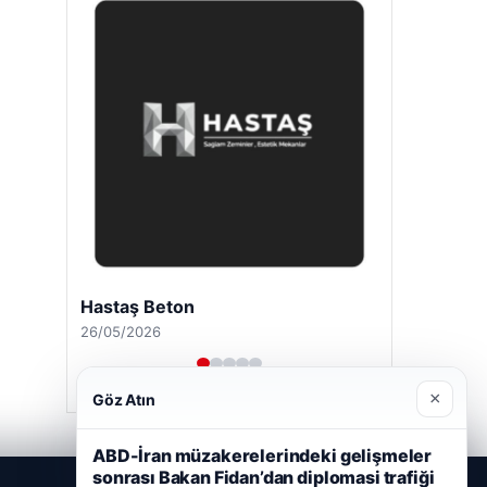
Hastaş Beton
26/05/2026
×
Göz Atın
ABD-İran müzakerelerindeki gelişmeler
sonrası Bakan Fidan’dan diplomasi trafiği