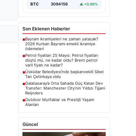
BTC
3094156
▲ +0.96%
Son Eklenen Haberler
Bayram ikramiyeleri ne zaman yatacak?
■
2026 Kurban Bayramı emekli ikramiye
ödemeleri
Petrol fiyatları 25 Mayıs: Petrol fiyatları
■
düştü mü, ne kadar oldu? Brent petrol
varil fiyatı ne kadar?
Üsküdar Belediyesi’nde başkanvekili Sibel
■
Tan Çetinkaya oldu
Galatasaray’a Orta Sahada Güç Katan Dev
■
Transfer: Manchester City’nin Yıldızı Tijjani
Reijnders
Outdoor Mutfaklar ve Prestijli Yaşam
■
Alanları
Güncel