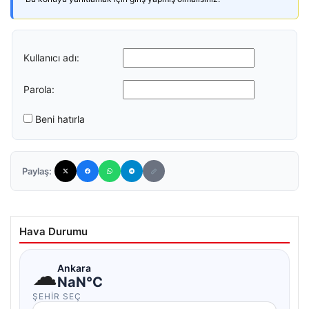
Kullanıcı adı:
Parola:
Beni hatırla
Paylaş:
Hava Durumu
☁
Ankara
NaN°C
ŞEHIR SEÇ