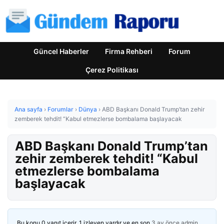
Güncel Haberler
Firma Rehberi
Forum
Çerez Politikası
Ana sayfa
›
Forumlar
›
Dünya
›
ABD Başkanı Donald Trump’tan zehir
zemberek tehdit! “Kabul etmezlerse bombalama başlayacak
ABD Başkanı Donald Trump’tan
zehir zemberek tehdit! “Kabul
etmezlerse bombalama
başlayacak
Bu konu 0 yanıt içerir, 1 izleyen vardır ve en son
3 ay önce
admin