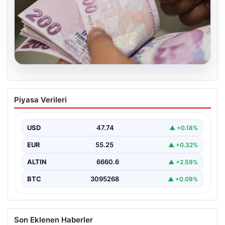
07.08.2026
Bayram ikramiyeleri ne zaman yatacak?
Piyasa Verileri
2026 Kurban Bayramı emekli ikramiye
ödemeleri
USD
47.74
▲ +0.18%
EUR
55.25
▲ +0.32%
ALTIN
6660.6
▲ +2.59%
BTC
3095268
▲ +0.09%
Son Eklenen Haberler