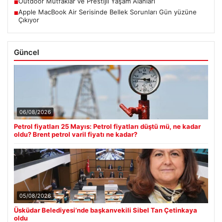
Outdoor Mutfaklar ve Prestijli Yaşam Alanları
■
Apple MacBook Air Serisinde Bellek Sorunları Gün yüzüne
■
Çıkıyor
Güncel
06/08/2026
Petrol fiyatları 25 Mayıs: Petrol fiyatları düştü mü, ne kadar
oldu? Brent petrol varil fiyatı ne kadar?
05/08/2026
Üsküdar Belediyesi’nde başkanvekili Sibel Tan Çetinkaya
oldu