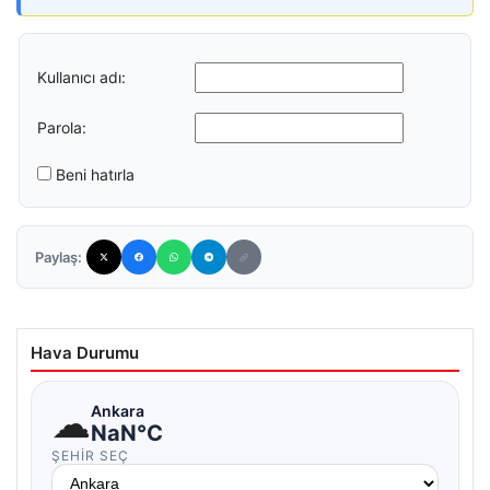
Kullanıcı adı:
Parola:
Beni hatırla
Paylaş:
Hava Durumu
☁
Ankara
NaN°C
ŞEHIR SEÇ