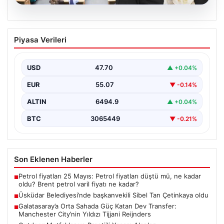
05.08.2026
Üsküdar Belediyesi’nde başkanvekili
Piyasa Verileri
Sibel Tan Çetinkaya oldu
USD
47.70
▲ +0.04%
EUR
55.07
▼ -0.14%
ALTIN
6494.9
▲ +0.04%
BTC
3065449
▼ -0.21%
Son Eklenen Haberler
Petrol fiyatları 25 Mayıs: Petrol fiyatları düştü mü, ne kadar
■
oldu? Brent petrol varil fiyatı ne kadar?
Üsküdar Belediyesi’nde başkanvekili Sibel Tan Çetinkaya oldu
■
Galatasaray’a Orta Sahada Güç Katan Dev Transfer:
■
Manchester City’nin Yıldızı Tijjani Reijnders