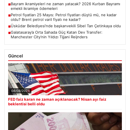
Bayram ikramiyeleri ne zaman yatacak? 2026 Kurban Bayramı
■
emekli ikramiye ödemeleri
Petrol fiyatları 25 Mayıs: Petrol fiyatları düştü mü, ne kadar
■
oldu? Brent petrol varil fiyatı ne kadar?
Üsküdar Belediyesi’nde başkanvekili Sibel Tan Çetinkaya oldu
■
Galatasaray’a Orta Sahada Güç Katan Dev Transfer:
■
Manchester City’nin Yıldızı Tijjani Reijnders
Güncel
08/08/2026
FED faiz kararı ne zaman açıklanacak? Nisan ayı faiz
beklentisi belli oldu