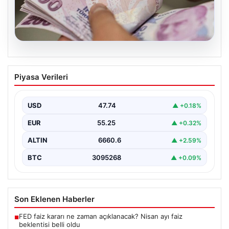
07.08.2026
Bayram ikramiyeleri ne zaman yatacak?
Piyasa Verileri
2026 Kurban Bayramı emekli ikramiye
ödemeleri
USD
47.74
▲ +0.18%
EUR
55.25
▲ +0.32%
ALTIN
6660.6
▲ +2.59%
BTC
3095268
▲ +0.09%
Son Eklenen Haberler
FED faiz kararı ne zaman açıklanacak? Nisan ayı faiz
■
beklentisi belli oldu