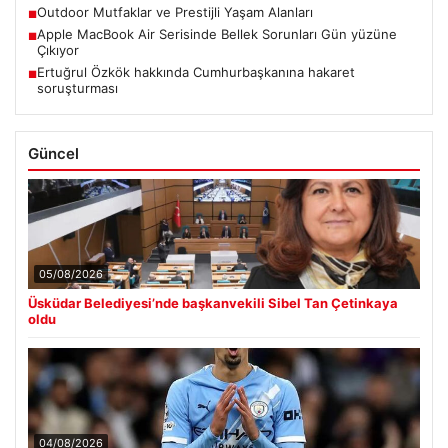
Outdoor Mutfaklar ve Prestijli Yaşam Alanları
■
Apple MacBook Air Serisinde Bellek Sorunları Gün yüzüne
■
Çıkıyor
Ertuğrul Özkök hakkında Cumhurbaşkanına hakaret
■
soruşturması
Güncel
05/08/2026
Üsküdar Belediyesi’nde başkanvekili Sibel Tan Çetinkaya
oldu
04/08/2026