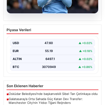
04.08.2026
Galatasaray’a Orta Sahada Güç Katan
Piyasa Verileri
Dev Transfer: Manchester City’nin
Yıldızı Tijjani Reijnders
USD
47.60
▲ +0.02%
Galatasaray, transfer çalışmalarını yoğunlaştırdığı yaz
döneminde önemli bir hamle yapmaya hazırlanıyor. Sarı-
EUR
55.19
▲ +0.18%
kırmızılı yönetim, özellikle…
ALTIN
6497.1
▲ +0.02%
BTC
3070949
▲ +0.86%
Son Eklenen Haberler
Üsküdar Belediyesi’nde başkanvekili Sibel Tan Çetinkaya oldu
■
Galatasaray’a Orta Sahada Güç Katan Dev Transfer:
■
Manchester City’nin Yıldızı Tijjani Reijnders