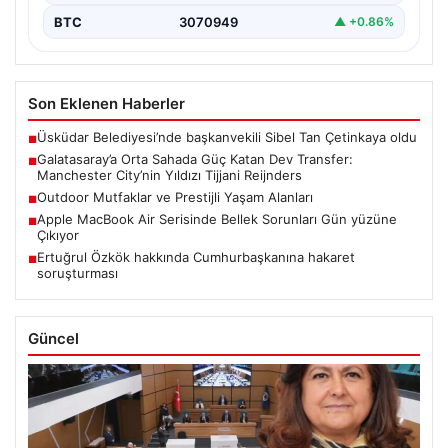
BTC
3070949
▲ +0.86%
Son Eklenen Haberler
Üsküdar Belediyesi’nde başkanvekili Sibel Tan Çetinkaya oldu
■
Galatasaray’a Orta Sahada Güç Katan Dev Transfer:
■
Manchester City’nin Yıldızı Tijjani Reijnders
Outdoor Mutfaklar ve Prestijli Yaşam Alanları
■
Apple MacBook Air Serisinde Bellek Sorunları Gün yüzüne
■
Çıkıyor
Ertuğrul Özkök hakkında Cumhurbaşkanına hakaret
■
soruşturması
Güncel