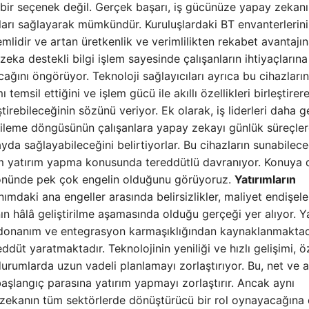
 bir seçenek değil. Gerçek başarı, iş gücünüze yapay zekan
ları sağlayarak mümkündür. Kuruluşlardaki BT envanterlerin
lidir ve artan üretkenlik ve verimlilikten rekabet avantajı
eka destekli bilgi işlem sayesinde çalışanların ihtiyaçlarına
ğını öngörüyor. Teknoloji sağlayıcıları ayrıca bu cihazların
temsil ettiğini ve işlem gücü ile akıllı özellikleri birleştirer
tirebileceğinin sözünü veriyor. Ek olarak, iş liderleri daha g
yenileme döngüsünün çalışanlara yapay zekayı günlük süreçle
a sağlayabileceğini belirtiyorlar. Bu cihazların sunabilece
tam yatırım yapma konusunda tereddütlü davranıyor. Konuya
 önünde pek çok engelin olduğunu görüyoruz.
Yatırımların
nımdaki ana engeller arasında belirsizlikler, maliyet endişele
ın hâlâ geliştirilme aşamasında olduğu gerçeği yer alıyor. 
el donanım ve entegrasyon karmaşıklığından kaynaklanmaktad
üt yaratmaktadır. Teknolojinin yeniliği ve hızlı gelişimi, öz
rumlarda uzun vadeli planlamayı zorlaştırıyor. Bu, net ve 
şlangıç ​​parasına yatırım yapmayı zorlaştırır. Ancak aynı
ekanın tüm sektörlerde dönüştürücü bir rol oynayacağına 