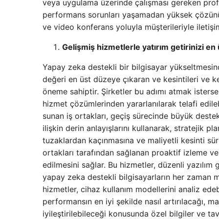
veya uygulama üzerinde çalışması gereken profes
performans sorunları yaşamadan yüksek çözünürlük
ve video konferans yoluyla müşterileriyle iletişim
Gelişmiş hizmetlerle yatırım getirinizi en
Yapay zeka destekli bir bilgisayar yükseltmesind
değeri en üst düzeye çıkaran ve kesintileri ve ke
öneme sahiptir. Şirketler bu adımı atmak isterse, 
hizmet çözümlerinden yararlanılarak telafi edile
sunan iş ortakları, geçiş sürecinde büyük destek
ilişkin derin anlayışlarını kullanarak, stratejik 
tuzaklardan kaçınmasına ve maliyetli kesinti süre
ortakları tarafından sağlanan proaktif izleme v
edilmesini sağlar. Bu hizmetler, düzenli yazılım 
yapay zeka destekli bilgisayarların her zaman ma
hizmetler, cihaz kullanım modellerini analiz edebi
performansın en iyi şekilde nasıl artırılacağı, mal
iyileştirilebileceği konusunda özel bilgiler ve ta