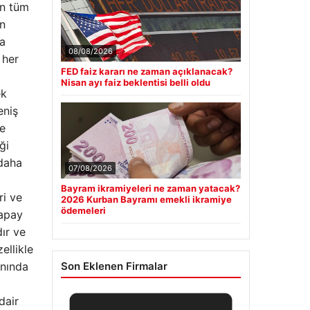
ın tüm
in
na
08/08/2026
 her
FED faiz kararı ne zaman açıklanacak?
Nisan ayı faiz beklentisi belli oldu
ek
eniş
re
ği
 daha
07/08/2026
Bayram ikramiyeleri ne zaman yatacak?
ri ve
2026 Kurban Bayramı emekli ikramiye
ödemeleri
Yapay
ır ve
ellikle
anında
Son Eklenen Firmalar
dair