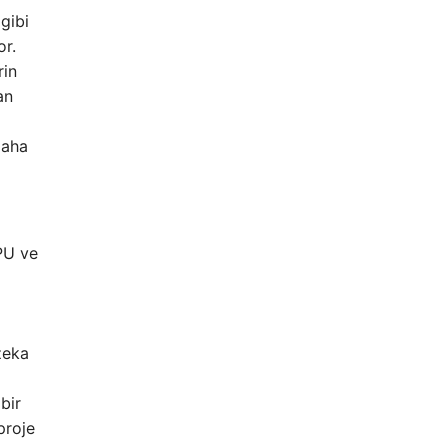
gibi
or.
rin
an
daha
CPU ve
zeka
bir
proje