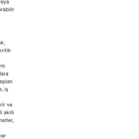
veya
rabilir
ek,
ritik
ntı
lara
aşılan
, iş
rir ve
 akıllı
metler,
yar