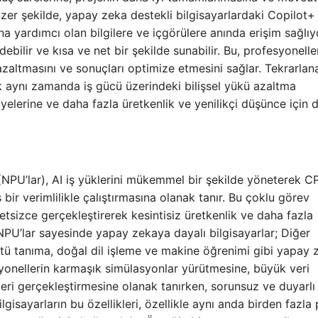
nzer şekilde, yapay zeka destekli bilgisayarlardaki Copilot+ 
sına yardımcı olan bilgilere ve içgörülere anında erişim sağlıy
z edebilir ve kısa ve net bir şekilde sunabilir. Bu, profesyonelle
i azaltmasını ve sonuçları optimize etmesini sağlar. Tekrarlan
ek aynı zamanda iş gücü üzerindeki bilişsel yükü azaltma
iyelerine ve daha fazla üretkenlik ve yenilikçi düşünce için 
 (NPU’lar), AI iş yüklerini mükemmel bir şekilde yöneterek 
r verimlilikle çalıştırmasına olanak tanır. Bu çoklu görev
tsizce gerçekleştirerek kesintisiz üretkenlik ve daha fazla
PU’lar sayesinde yapay zekaya dayalı bilgisayarlar; Diğer
ü tanıma, doğal dil işleme ve makine öğrenimi gibi yapay 
syonellerin karmaşık simülasyonlar yürütmesine, büyük veri
eri gerçekleştirmesine olanak tanırken, sorunsuz ve duyarlı 
gisayarların bu özellikleri, özellikle aynı anda birden fazla 