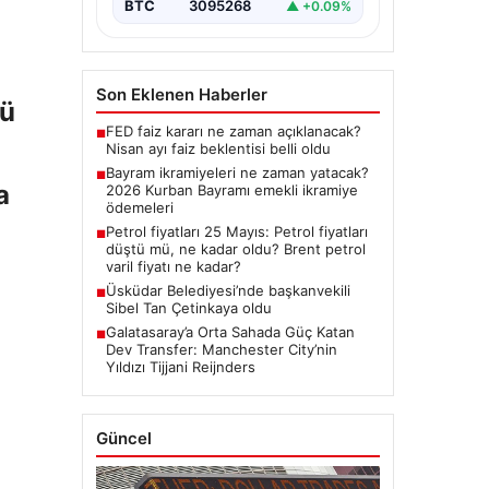
BTC
3095268
▲ +0.09%
Son Eklenen Haberler
cü
FED faiz kararı ne zaman açıklanacak?
■
Nisan ayı faiz beklentisi belli oldu
Bayram ikramiyeleri ne zaman yatacak?
■
a
2026 Kurban Bayramı emekli ikramiye
ödemeleri
Petrol fiyatları 25 Mayıs: Petrol fiyatları
■
düştü mü, ne kadar oldu? Brent petrol
varil fiyatı ne kadar?
Üsküdar Belediyesi’nde başkanvekili
■
Sibel Tan Çetinkaya oldu
Galatasaray’a Orta Sahada Güç Katan
■
Dev Transfer: Manchester City’nin
Yıldızı Tijjani Reijnders
Güncel