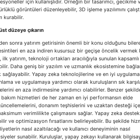
yoneller için kullanışlıdır. Örneğin bir tasarımcı, gecikme 
lü görüntüleri düzenleyebilir, 3D işleme yazılımını çalıştı
 kurabilir.
 üst düzeye çıkarın
en sonra yatırım getirisinin önemli bir konu olduğunu biler
sintileri en aza indiren kusursuz bir geçişe öncelik vermek k
ilk yatırım, teknoloji ortakları aracılığıyla sunulan kapsamlı
bilir. Daha geniş bir yazılım ve uzmanlık ekosistemine bağla
 sağlayabilir. Yapay zeka teknolojilerine ve en iyi uygulama
planlama ve uygulamaya yardımcı olarak kuruluşların sık karşıl
lerini en aza indirmesine yardımcı olabilirler. Benzer şekilde
e bakım hizmetleri de her zaman en iyi performansın elde
güncellemelerini, donanım teşhislerini ve uzaktan desteği içe
ksimum verimlilikte çalışmasını sağlar. Yapay zeka destekli
lir ve optimizasyon fırsatlarını belirleyebilir. Bu şekilde hiz
iyetlerin nasıl azaltılacağı ve kullanıcı deneyiminin nasıl
vsiyeler sunabilir. Kuruluşlar, yapay zekayı kullanarak bilgisa