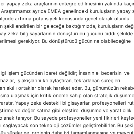
tler yapay zeka araçlarının entegre edilmesinin yakında kaç
r. Araştırmamız ayrıca EMEA genelindeki kuruluşların yapay 
 ölçüde artırma potansiyeli konusunda genel olarak olumlu
şekillendirilen bir geleceğe baktığımızda, kuruluşların değ
y zeka bilgisayarlarının dönüştürücü gücünü ciddi şekilde
erilmesi gerekiyor. Bu dönüştürücü gücün ne olabileceğine
lgi işlem gücünden ibaret değildir; İnsanın el becerisini ve
ihazlar, iş akışlarını kolaylaştıran, tekrarlanan süreçleri
an akıllı ortaklar olarak hareket eder. Bu, günümüzün rekab
sına ulaşmak için kritik öneme sahip olan stratejik düşünm
atır. Yapay zeka destekli bilgisayarlar, profesyonelleri rut
ştirme ve değer katma gibi eleştirel düşünme ve yaratıcılık
lanak tanıyor. Bu sayede profesyoneller yeni fikirleri keşfed
ı sağlayacak son teknoloji çözümler geliştirebilirler. Bu şeki
dönüş sürelerine, projenin daha iyi tamamlanmasına ve mevcut