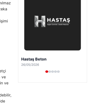
ınılmaz
zeka
işimi
Enes Kaplan Avukatlık Bürosu
28/04/2026
etçi
e ve
in ve
ebilir,
lde