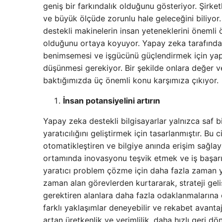
geniş bir farkındalık olduğunu gösteriyor. Şirke
ve büyük ölçüde zorunlu hale geleceğini biliyo
destekli makinelerin insan yeteneklerini önemli
olduğunu ortaya koyuyor. Yapay zeka tarafından 
benimsemesi ve işgücünü güçlendirmek için yapa
düşünmesi gerekiyor. Bir şekilde onlara değer v
baktığımızda üç önemli konu karşımıza çıkıyor.
İnsan potansiyelini artırın
Yapay zeka destekli bilgisayarlar yalnızca saf bi
yaratıcılığını geliştirmek için tasarlanmıştır. Bu c
otomatikleştiren ve bilgiye anında erişim sağlay
ortamında inovasyonu teşvik etmek ve iş başarı
yaratıcı problem çözme için daha fazla zaman yar
zaman alan görevlerden kurtararak, strateji geli
gerektiren alanlara daha fazla odaklanmalarına o
farklı yaklaşımlar deneyebilir ve rekabet avantaj
artan üretkenlik ve verimlilik, daha hızlı geri 