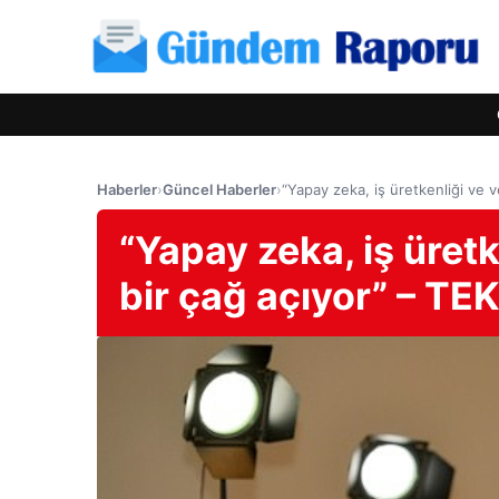
Haberler
›
Güncel Haberler
›
“Yapay zeka, iş üretkenliği ve v
“Yapay zeka, iş üretk
bir çağ açıyor” – T