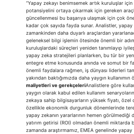
“Yapay zekayı benimsemek artık kuruluşlar için
potansiyelini ortaya çıkarmak için gereken araç
güncellenmesi bu başarıya ulaşmak için çok önem
kadar çok sayıda fayda sunar. Analistler, yapay z
zamankinden daha duyarlı araçlardan yararlanaca
geleneksel bilgi işlemin ötesinde önemli bir adımı 
kuruluşlardaki süreçleri yeniden tanımlayıp iyileş
yapay zeka stratejileri planlarken, bu tür bir 
entegre etme konusunda anında ve somut bir fayd
önemli faydalara rağmen, iş dünyası liderleri 
yakından baktığımızda daha yaygın kullanımın
maliyetleri ve gerekçeleri
Analistlere göre kulla
yaygın olarak kabul edilen kullanım senaryoların
zekaya sahip bilgisayarların yüksek fiyatı, öz
özellikle ekonomik durgunluk dönemlerinde teredd
yapay zekanın yararlarının hemen görülmediği du
yatırım getirisi (ROI) olmadan önemli miktarda ba
zamanda araştırmamız, EMEA genelinde yapay z