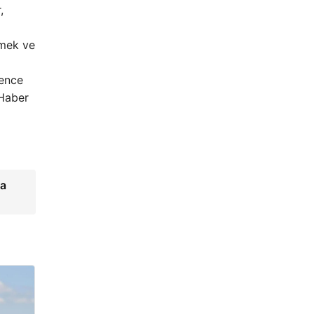
,
rmek ve
vence
 Haber
la