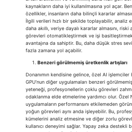
kaynakların daha iyi kullanılmasına yol açar. Be
özellikler, insanların daha bilinçli kararlar alma
İlgili verileri hızlı bir şekilde toplayabilir, anali
daha akıllı, veriye dayalı kararlar almasını, risk
görevleri otomatikleştirmek ve işi basitleştirm
avantajına da sahiptir. Bu, daha düşük stres sev
fazla zamana yol açabilir.
Benzeri görülmemiş üretkenlik artışları
Donanımın kendisine gelince, özel AI işlemciler
GPU’nun diğer uygulamaları benzeri görülmemiş bi
yeteneği, profesyonellerin çoklu görevleri zahme
odaklanma elde etmelerine yardımcı olur. Özel N
uygulamaların performansını etkilemeden görünt
yoğun görevleri aynı anda işleyebilir. Bu, profe
kümelerini analiz etmesine ve diğer zorlu görevl
kullanıcı deneyimi sağlar. Yapay zeka destekli bil