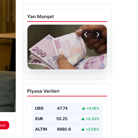
Yan Manşet
07.08.2026
Bayram ikramiyeleri ne
Piyasa Verileri
zaman yatacak? 2026
Kurban Bayramı emekli
ikramiye ödemeleri
USD
47.74
▲ +0.18%
EUR
55.25
▲ +0.32%
rest
ALTIN
6660.6
▲ +2.59%