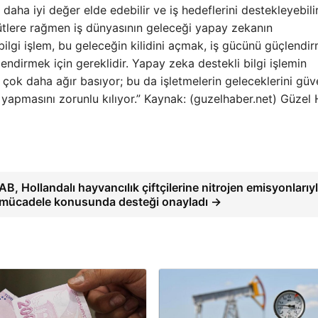
daha iyi değer elde edebilir ve iş hedeflerini destekleyebilir
ddütlere rağmen iş dünyasının geleceği yapay zekanın
lgi işlem, bu geleceğin kilidini açmak, iş gücünü güçlendi
ndirmek için gereklidir. Yapay zeka destekli bilgi işlemin
 çok daha ağır basıyor; bu da işletmelerin geleceklerini gü
ık yapmasını zorunlu kılıyor.” Kaynak: (guzelhaber.net) Güzel
AB, Hollandalı hayvancılık çiftçilerine nitrojen emisyonlarıy
mücadele konusunda desteği onayladı →