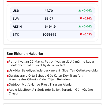
USD
47.70
▲ +0.04%
EUR
55.07
▼ -0.14%
ALTIN
6494.9
▲ +0.04%
BTC
3065449
▼ -0.21%
Son Eklenen Haberler
Petrol fiyatları 25 Mayıs: Petrol fiyatları düştü mü, ne kadar
■
oldu? Brent petrol varil fiyatı ne kadar?
Üsküdar Belediyesi’nde başkanvekili Sibel Tan Çetinkaya oldu
■
Galatasaray’a Orta Sahada Güç Katan Dev Transfer:
■
Manchester City’nin Yıldızı Tijjani Reijnders
Outdoor Mutfaklar ve Prestijli Yaşam Alanları
■
Apple MacBook Air Serisinde Bellek Sorunları Gün yüzüne
■
Çıkıyor