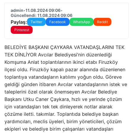
admin
•
11.08.2024 09:06
•
Güncellendi: 11.08.2024 09:06
Paylaş:
Twitter
Facebook
WhatsApp
Reddit
Pinterest
BELEDİYE BAŞKANI ÇAYKARA VATANDAŞLARINI TEK
TEK DİNLİYOR Avcılar Belediyesi’nin düzenlediği
Komşuma Anlat toplantılarının ikinci etabı Firuzköy
ilçesi oldu. Firuzköy kapalı pazar alanında düzenlenen
toplantıya vatandaşların katılımı yoğun oldu. Göreve
geldiği günden itibaren Avcılar vatandaşlarının istek ve
taleplerini özel olarak önemseyen Avcılar Belediye
Başkanı Utku Caner Çaykara, hızlı ve yerinde çözüm
için vatandaşları tek tek dinleyerek notlar alarak
çözüme iletti. takımlar. Toplantıda belediye başkan
yardımcıları, meclis üyeleri, birim yöneticileri, çözüm
ekipleri ve belediye birim çalışanları vatandaşları