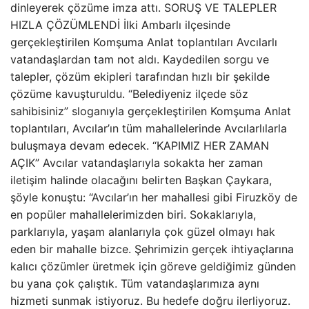
dinleyerek çözüme imza attı. SORUŞ VE TALEPLER
HIZLA ÇÖZÜMLENDİ İlki Ambarlı ilçesinde
gerçekleştirilen Komşuma Anlat toplantıları Avcılarlı
vatandaşlardan tam not aldı. Kaydedilen sorgu ve
talepler, çözüm ekipleri tarafından hızlı bir şekilde
çözüme kavuşturuldu. “Belediyeniz ilçede söz
sahibisiniz” sloganıyla gerçekleştirilen Komşuma Anlat
toplantıları, Avcılar’ın tüm mahallelerinde Avcılarlılarla
buluşmaya devam edecek. “KAPIMIZ HER ZAMAN
AÇIK” Avcılar vatandaşlarıyla sokakta her zaman
iletişim halinde olacağını belirten Başkan Çaykara,
şöyle konuştu: “Avcılar’ın her mahallesi gibi Firuzköy de
en popüler mahallelerimizden biri. Sokaklarıyla,
parklarıyla, yaşam alanlarıyla çok güzel olmayı hak
eden bir mahalle bizce. Şehrimizin gerçek ihtiyaçlarına
kalıcı çözümler üretmek için göreve geldiğimiz günden
bu yana çok çalıştık. Tüm vatandaşlarımıza aynı
hizmeti sunmak istiyoruz. Bu hedefe doğru ilerliyoruz.