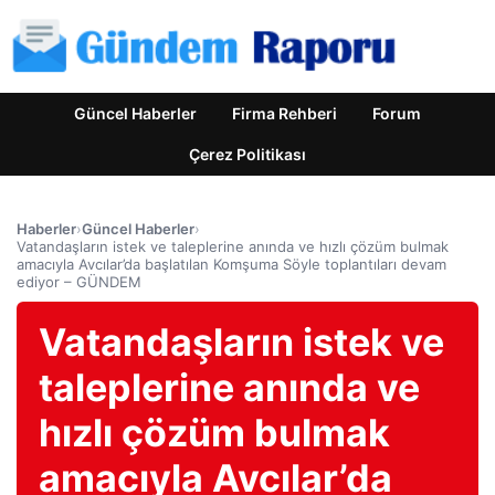
Güncel Haberler
Firma Rehberi
Forum
Çerez Politikası
Haberler
›
Güncel Haberler
›
Vatandaşların istek ve taleplerine anında ve hızlı çözüm bulmak
amacıyla Avcılar’da başlatılan Komşuma Söyle toplantıları devam
ediyor – GÜNDEM
Vatandaşların istek ve
taleplerine anında ve
hızlı çözüm bulmak
amacıyla Avcılar’da