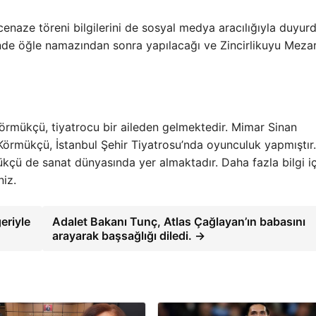
cenaze töreni bilgilerini de sosyal medya aracılığıyla duyurd
nde öğle namazından sonra yapılacağı ve Zincirlikuyu Mezarl
rmükçü, tiyatrocu bir aileden gelmektedir. Mimar Sinan
Körmükçü, İstanbul Şehir Tiyatrosu’nda oyunculuk yapmıştır.
çü de sanat dünyasında yer almaktadır. Daha fazla bilgi iç
niz.
eriyle
Adalet Bakanı Tunç, Atlas Çağlayan’ın babasını
arayarak başsağlığı diledi. →