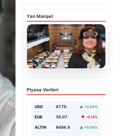
Yan Manşet
05.08.2026
Üsküdar Belediyesi’nde
Piyasa Verileri
başkanvekili Sibel Tan
Çetinkaya oldu
USD
47.70
▲ +0.04%
EUR
55.07
▼ -0.14%
ALTIN
6494.9
▲ +0.04%