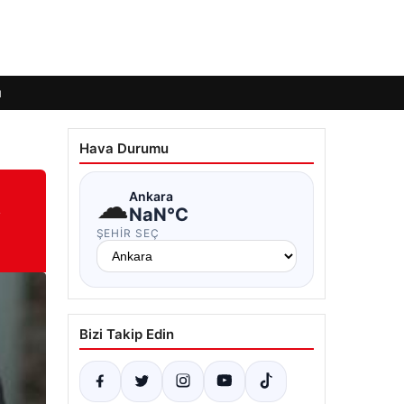
ı
Hava Durumu
t
☁
Ankara
NaN°C
ŞEHIR SEÇ
Bizi Takip Edin