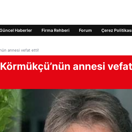
Güncel Haberler
Firma Rehberi
Forum
Çerez Politikas
ün annesi vefat etti!
 Körmükçü’nün annesi vefa