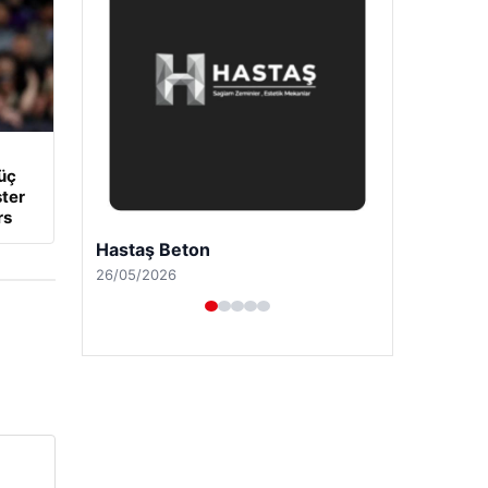
üç
ter
rs
Enes Kaplan Avukatlık Bürosu
28/04/2026