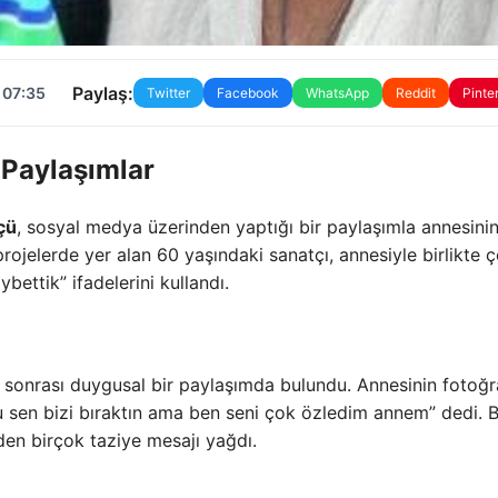
Paylaş:
 07:35
Twitter
Facebook
WhatsApp
Reddit
Pinte
 Paylaşımlar
çü
, sosyal medya üzerinden yaptığı bir paylaşımla annesinin
bi projelerde yer alan 60 yaşındaki sanatçı, annesiyle birlikte 
bettik” ifadelerini kullandı.
 sonrası duygusal bir paylaşımda bulundu. Annesinin fotoğra
u sen bizi bıraktın ama ben seni çok özledim annem” dedi. B
den birçok taziye mesajı yağdı.