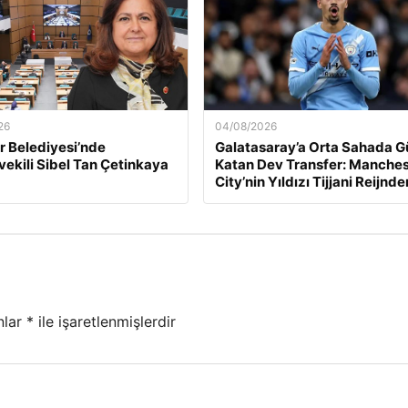
26
04/08/2026
 Belediyesi’nde
Galatasaray’a Orta Sahada G
ekili Sibel Tan Çetinkaya
Katan Dev Transfer: Manches
City’nin Yıldızı Tijjani Reijnde
nlar
*
ile işaretlenmişlerdir