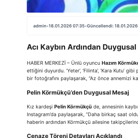
admin
•
18.01.2026 07:35
•
Güncellendi: 18.01.2026
Acı Kaybın Ardından Duygusal
HABER MERKEZİ – Ünlü oyuncu
Hazım Körmük
ettiğini duyurdu. ‘Yeter’, ‘Filinta’, ‘Kara Kutu’ gi
bir fotoğrafını paylaşarak, ”Az önce annemizi kay
Pelin Körmükçü’den Duygusal Mesaj
Kız kardeşi
Pelin Körmükçü
de, annesinin kaybı
Instagram’da paylaşarak, ”Daha birkaç saat old
haberin ardından Körmükçü ailesine takipçilerin
Cenaze Töreni Detayları Açıklandı