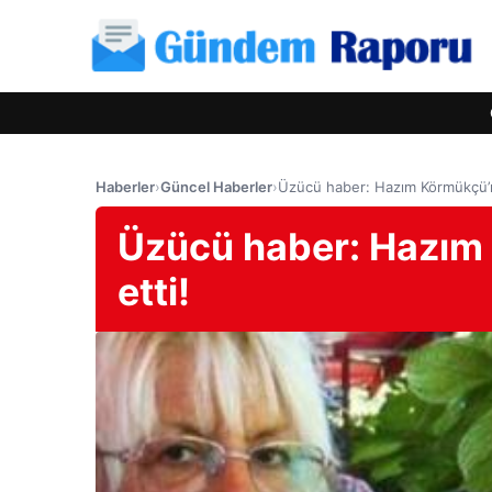
Haberler
›
Güncel Haberler
›
Üzücü haber: Hazım Körmükçü’n
Üzücü haber: Hazım
etti!