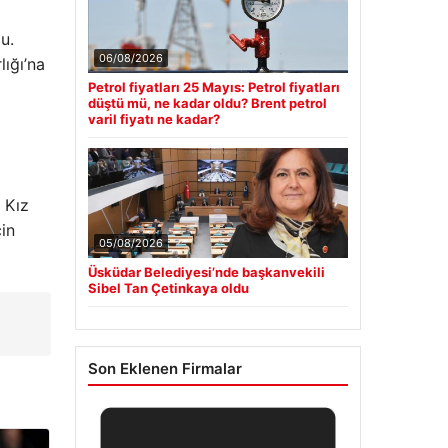
u.
06/08/2026
ığı’na
Petrol fiyatları 25 Mayıs: Petrol fiyatları
düştü mü, ne kadar oldu? Brent petrol
varil fiyatı ne kadar?
 Kız
in
05/08/2026
Üsküdar Belediyesi’nde başkanvekili
Sibel Tan Çetinkaya oldu
Son Eklenen Firmalar