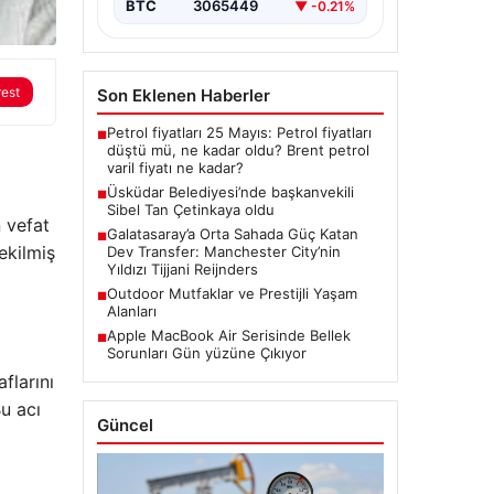
BTC
3065449
▼ -0.21%
rest
Son Eklenen Haberler
Petrol fiyatları 25 Mayıs: Petrol fiyatları
■
düştü mü, ne kadar oldu? Brent petrol
varil fiyatı ne kadar?
Üsküdar Belediyesi’nde başkanvekili
■
Sibel Tan Çetinkaya oldu
 vefat
Galatasaray’a Orta Sahada Güç Katan
■
çekilmiş
Dev Transfer: Manchester City’nin
Yıldızı Tijjani Reijnders
Outdoor Mutfaklar ve Prestijli Yaşam
■
Alanları
Apple MacBook Air Serisinde Bellek
■
Sorunları Gün yüzüne Çıkıyor
flarını
u acı
Güncel