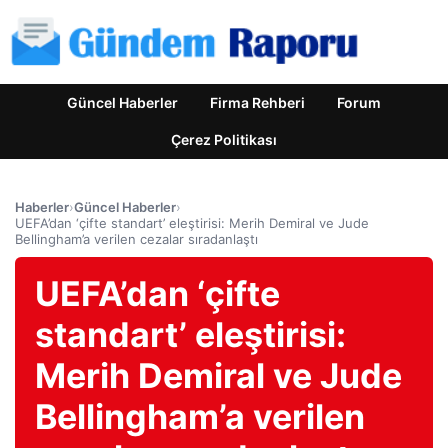
Güncel Haberler
Firma Rehberi
Forum
Çerez Politikası
Haberler
›
Güncel Haberler
›
UEFA’dan ‘çifte standart’ eleştirisi: Merih Demiral ve Jude
Bellingham’a verilen cezalar sıradanlaştı
UEFA’dan ‘çifte
standart’ eleştirisi:
Merih Demiral ve Jude
Bellingham’a verilen