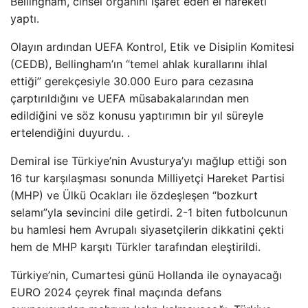
Bellingham, cinsel organını işaret eden el hareketi
yaptı.
Olayın ardından UEFA Kontrol, Etik ve Disiplin Komitesi
(CEDB), Bellingham’ın “temel ahlak kurallarını ihlal
ettiği” gerekçesiyle 30.000 Euro para cezasına
çarptırıldığını ve UEFA müsabakalarından men
edildiğini ve söz konusu yaptırımın bir yıl süreyle
ertelendiğini duyurdu. .
Demiral ise Türkiye’nin Avusturya’yı mağlup ettiği son
16 tur karşılaşması sonunda Milliyetçi Hareket Partisi
(MHP) ve Ülkü Ocakları ile özdeşleşen “bozkurt
selamı”yla sevincini dile getirdi. 2-1 biten futbolcunun
bu hamlesi hem Avrupalı ​​siyasetçilerin dikkatini çekti
hem de MHP karşıtı Türkler tarafından eleştirildi.
Türkiye’nin, Cumartesi günü Hollanda ile oynayacağı
EURO 2024 çeyrek final maçında defans