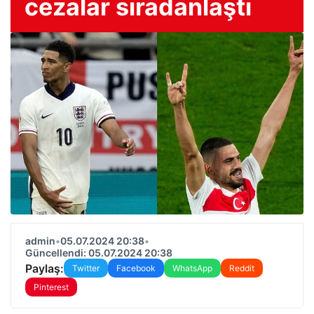
cezalar sıradanlaştı
admin
•
05.07.2024 20:38
•
Güncellendi: 05.07.2024 20:38
Paylaş:
Twitter
Facebook
WhatsApp
Reddit
Pinterest