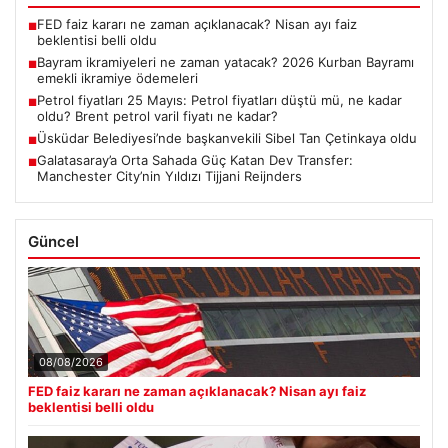
FED faiz kararı ne zaman açıklanacak? Nisan ayı faiz
■
beklentisi belli oldu
Bayram ikramiyeleri ne zaman yatacak? 2026 Kurban Bayramı
■
emekli ikramiye ödemeleri
Petrol fiyatları 25 Mayıs: Petrol fiyatları düştü mü, ne kadar
■
oldu? Brent petrol varil fiyatı ne kadar?
Üsküdar Belediyesi’nde başkanvekili Sibel Tan Çetinkaya oldu
■
Galatasaray’a Orta Sahada Güç Katan Dev Transfer:
■
Manchester City’nin Yıldızı Tijjani Reijnders
Güncel
08/08/2026
FED faiz kararı ne zaman açıklanacak? Nisan ayı faiz
beklentisi belli oldu