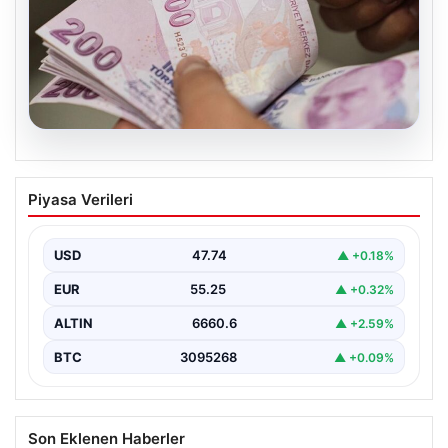
07.08.2026
Bayram ikramiyeleri ne zaman yatacak?
Piyasa Verileri
2026 Kurban Bayramı emekli ikramiye
ödemeleri
USD
47.74
▲ +0.18%
EUR
55.25
▲ +0.32%
ALTIN
6660.6
▲ +2.59%
BTC
3095268
▲ +0.09%
Son Eklenen Haberler