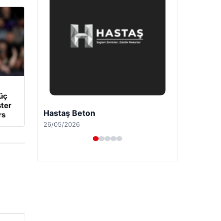
üç
ter
Enes Kaplan Avukatlık Bürosu
rs
28/04/2026