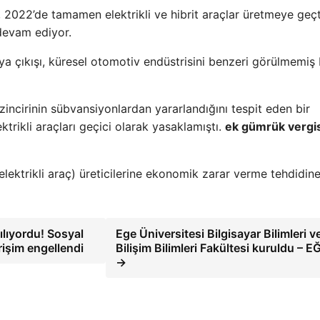
D, 2022’de tamamen elektrikli ve hibrit araçlar üretmeye geç
 devam ediyor.
taya çıkışı, küresel otomotiv endüstrisini benzeri görülmemiş 
zincirinin sübvansiyonlardan yararlandığını tespit eden bir
rikli araçları geçici olarak yasaklamıştı.
ek gümrük vergis
 elektrikli araç) üreticilerine ekonomik zarar verme tehdidine
ılıyordu! Sosyal
Ege Üniversitesi Bilgisayar Bilimleri v
rişim engellendi
Bilişim Bilimleri Fakültesi kuruldu – E
→