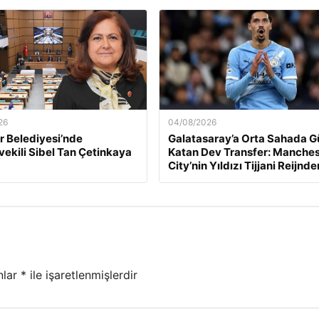
26
04/08/2026
 Belediyesi’nde
Galatasaray’a Orta Sahada G
ekili Sibel Tan Çetinkaya
Katan Dev Transfer: Manches
City’nin Yıldızı Tijjani Reijnde
nlar
*
ile işaretlenmişlerdir