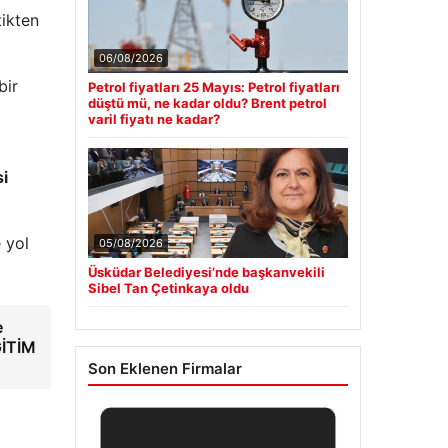
tikten
06/08/2026
bir
Petrol fiyatları 25 Mayıs: Petrol fiyatları
düştü mü, ne kadar oldu? Brent petrol
varil fiyatı ne kadar?
i
 yol
05/08/2026
Üsküdar Belediyesi’nde başkanvekili
Sibel Tan Çetinkaya oldu
e
ĞİTİM
Son Eklenen Firmalar