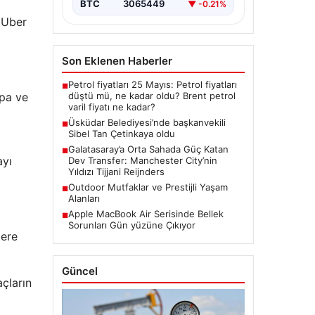
BTC
3065449
▼ -0.21%
n Uber
Son Eklenen Haberler
Petrol fiyatları 25 Mayıs: Petrol fiyatları
■
düştü mü, ne kadar oldu? Brent petrol
upa ve
varil fiyatı ne kadar?
Üsküdar Belediyesi’nde başkanvekili
■
Sibel Tan Çetinkaya oldu
Galatasaray’a Orta Sahada Güç Katan
■
ayı
Dev Transfer: Manchester City’nin
Yıldızı Tijjani Reijnders
Outdoor Mutfaklar ve Prestijli Yaşam
■
Alanları
Apple MacBook Air Serisinde Bellek
■
Sorunları Gün yüzüne Çıkıyor
lere
Güncel
açların