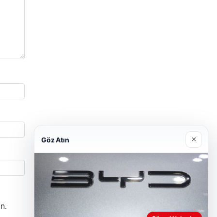
×
Göz Atın
n.