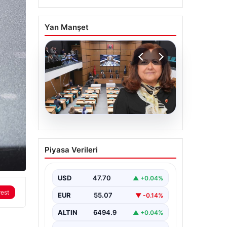
Yan Manşet
05.08.2026
Üsküdar Belediyesi’nde
Piyasa Verileri
başkanvekili Sibel Tan
Çetinkaya oldu
USD
47.70
▲ +0.04%
rest
EUR
55.07
▼ -0.14%
ALTIN
6494.9
▲ +0.04%