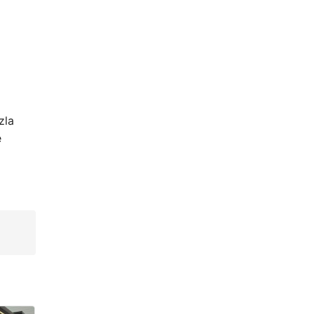
zla
e