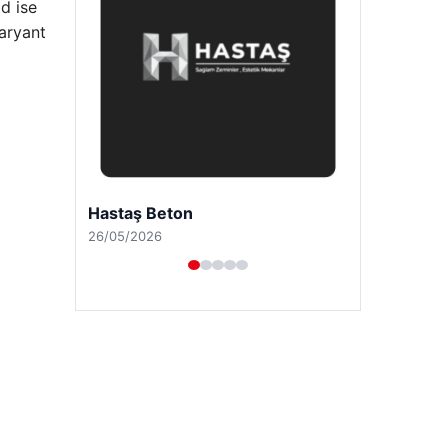
d ise
varyant
Enes Kaplan Avukatlık Bürosu
28/04/2026