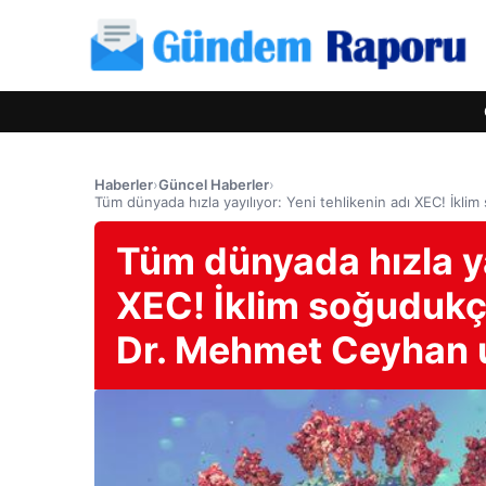
Haberler
›
Güncel Haberler
›
Tüm dünyada hızla yayılıyor: Yeni tehlikenin adı XEC! İk
Tüm dünyada hızla yay
XEC! İklim soğudukç
Dr. Mehmet Ceyhan 