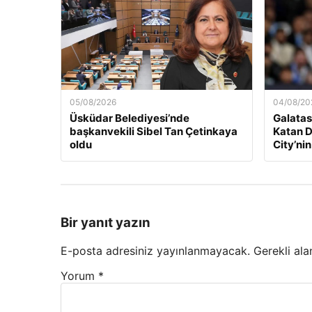
05/08/2026
04/08/20
Üsküdar Belediyesi’nde
Galatas
başkanvekili Sibel Tan Çetinkaya
Katan D
oldu
City’nin
Bir yanıt yazın
E-posta adresiniz yayınlanmayacak.
Gerekli ala
Yorum
*