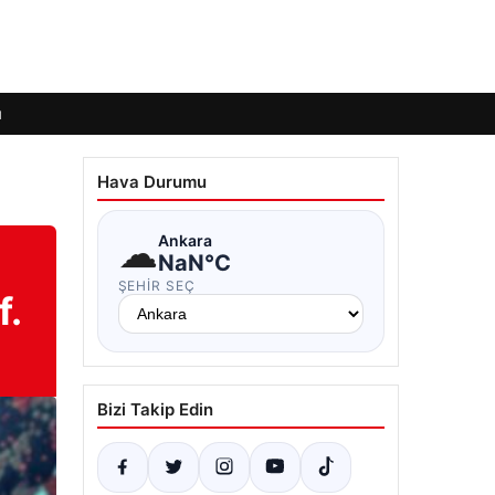
ı
Hava Durumu
☁
Ankara
NaN°C
ŞEHIR SEÇ
f.
Bizi Takip Edin