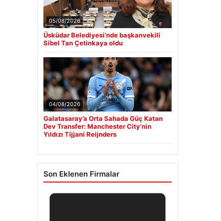
05/08/2026
Üsküdar Belediyesi’nde başkanvekili
Sibel Tan Çetinkaya oldu
04/08/2026
Galatasaray’a Orta Sahada Güç Katan
Dev Transfer: Manchester City’nin
Yıldızı Tijjani Reijnders
Son Eklenen Firmalar