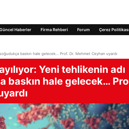
Güncel Haberler
Firma Rehberi
Forum
Çerez Politikas
lim soğudukça baskın hale gelecek… Prof. Dr. Mehmet Ceyhan uyardı
ılıyor: Yeni tehlikenin adı
a baskın hale gelecek… Pro
uyardı