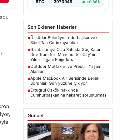
hazırlanıyor. Sarı-kırmızılı yönetim,
BTC
3070949
▲ +0.86%
özellikle…
adı.
Son Eklenen Haberler
Üsküdar Belediyesi’nde başkanvekili
■
Sibel Tan Çetinkaya oldu
Galatasaray’a Orta Sahada Güç Katan
■
ir
Dev Transfer: Manchester City’nin
Yıldızı Tijjani Reijnders
Outdoor Mutfaklar ve Prestijli Yaşam
■
Alanları
Apple MacBook Air Serisinde Bellek
■
Sorunları Gün yüzüne Çıkıyor
Ertuğrul Özkök hakkında
■
Cumhurbaşkanına hakaret soruşturması
cron
iyor,
Güncel
öyle