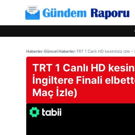
Haberler
›
Güncel Haberler
›
TRT 1 Canlı HD kesintisiz izle –
TRT 1 Canlı HD kesin
İngiltere Finali elbe
Maç İzle)