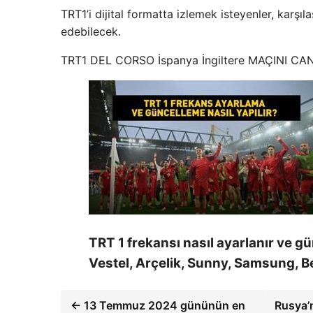
TRT1’i dijital formatta izlemek isteyenler, karş
edebilecek.
TRT1 DEL CORSO İspanya İngiltere MAÇINI CA
TRT 1 frekansı nasıl ayarlanır ve gü
Vestel, Arçelik, Sunny, Samsung, B
← 13 Temmuz 2024 gününün en
Rusya’n