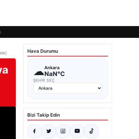
ı
Hava Durumu
zle)
ya
☁
Ankara
NaN°C
ŞEHIR SEÇ
Bizi Takip Edin