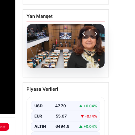
Yan Manşet
05.08.2026
Üsküdar Belediyesi’nde
Piyasa Verileri
başkanvekili Sibel Tan
Çetinkaya oldu
USD
47.70
▲ +0.04%
EUR
55.07
▼ -0.14%
ALTIN
6494.9
▲ +0.04%
rest