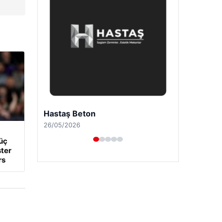
Enes Kaplan Avukatlık Bürosu
28/04/2026
üç
ter
rs