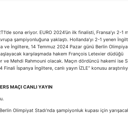
de sona eriyor. EURO 2024’ün ilk finalisti, Fransa’yı 2-1 
rupa şampiyonluğuna yaklaştı. Hollanda’yı 2-1 yenen İngil
anya ve İngiltere, 14 Temmuz 2024 Pazar günü Berlin Olimpiya
e başlayacak karşılaşmada hakem François Letexier düdüğü
gnier ve Mehdi Rahmouni olacak. Maçın dördüncü hakemi ise
Finali İspanya İngiltere, canlı yayın İZLE” konusu araştırılıy
 DERS MAÇI CANLI YAYIN
u.
erlin Olimpiyat Stadı’nda şampiyonluk kupası için yarışaca