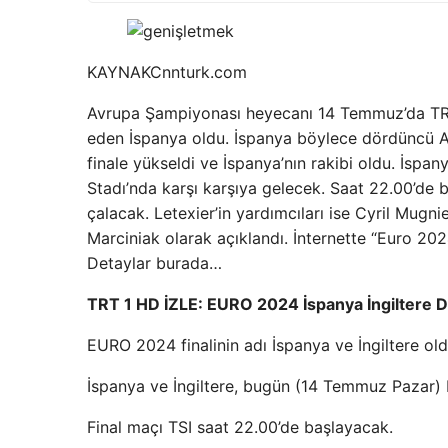
KAYNAK
Cnnturk.com
Avrupa Şampiyonası heyecanı 14 Temmuz’da TRT1’
eden İspanya oldu. İspanya böylece dördüncü Av
finale yükseldi ve İspanya’nın rakibi oldu. İsp
Stadı’nda karşı karşıya gelecek. Saat 22.00’d
çalacak. Letexier’in yardımcıları ise Cyril Mu
Marciniak olarak açıklandı. İnternette “Euro 2024 
Detaylar burada…
TRT 1 HD İZLE: EURO 2024 İspanya İngiltere
EURO 2024 finalinin adı İspanya ve İngiltere old
İspanya ve İngiltere, bugün (14 Temmuz Pazar) B
Final maçı TSI saat 22.00’de başlayacak.