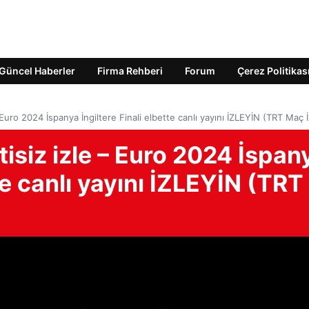
Güncel Haberler
Firma Rehberi
Forum
Çerez Politikas
 Euro 2024 İspanya İngiltere Finali elbette canlı yayını İZLEYİN (TRT Maç İ
tisiz izle – Euro 2024 İspan
tte canlı yayını İZLEYİN (TRT