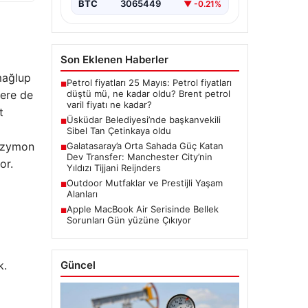
BTC
3065449
▼ -0.21%
Son Eklenen Haberler
mağlup
Petrol fiyatları 25 Mayıs: Petrol fiyatları
■
düştü mü, ne kadar oldu? Brent petrol
tere de
varil fiyatı ne kadar?
t
Üsküdar Belediyesi’nde başkanvekili
■
Sibel Tan Çetinkaya oldu
 Szymon
Galatasaray’a Orta Sahada Güç Katan
■
Dev Transfer: Manchester City’nin
or.
Yıldızı Tijjani Reijnders
Outdoor Mutfaklar ve Prestijli Yaşam
■
Alanları
Apple MacBook Air Serisinde Bellek
■
Sorunları Gün yüzüne Çıkıyor
Güncel
k.