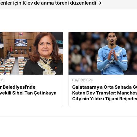
enler için Kiev’de anma töreni düzenlendi →
26
04/08/2026
 Belediyesi’nde
Galatasaray’a Orta Sahada G
ekili Sibel Tan Çetinkaya
Katan Dev Transfer: Manches
City’nin Yıldızı Tijjani Reijnde