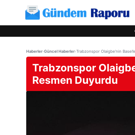
Haberler
›
Güncel Haberler
›
Trabzonspor Olaigbe’nin Basel’
Trabzonspor Olaigbe’
Resmen Duyurdu