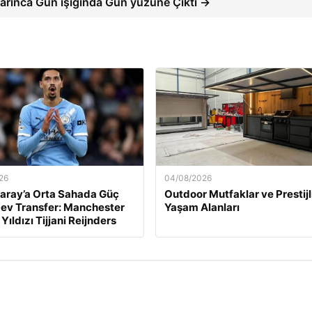
rınca Gün ışığında Gün yüzüne Çıktı →
26
04/08/2026
aray’a Orta Sahada Güç
Outdoor Mutfaklar ve Prestijl
ev Transfer: Manchester
Yaşam Alanları
 Yıldızı Tijjani Reijnders