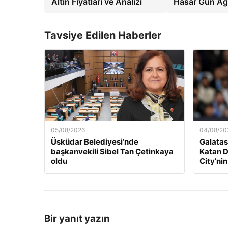
Altın Fiyatları ve Analizi
Hasar Gün Ağa
Tavsiye Edilen Haberler
05/08/2026
04/08/20
Üsküdar Belediyesi’nde
Galatas
başkanvekili Sibel Tan Çetinkaya
Katan D
oldu
City’nin
Bir yanıt yazın