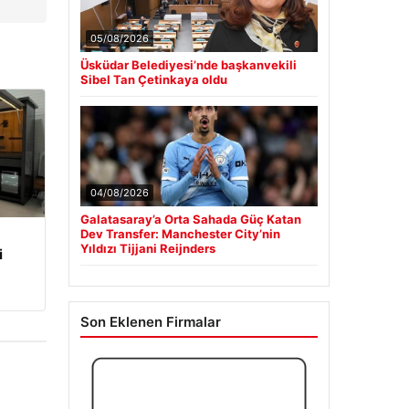
05/08/2026
Üsküdar Belediyesi’nde başkanvekili
Sibel Tan Çetinkaya oldu
04/08/2026
Galatasaray’a Orta Sahada Güç Katan
Dev Transfer: Manchester City’nin
Yıldızı Tijjani Reijnders
i
Son Eklenen Firmalar