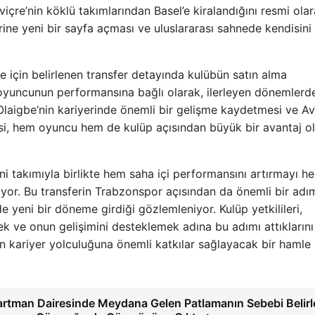
içre’nin köklü takımlarından Basel’e kiralandığını resmi ola
yerine yeni bir sayfa açması ve uluslararası sahnede kendisini
 için belirlenen transfer detayında kulübün satın alma
oyuncunun performansına bağlı olarak, ilerleyen dönemlerde
 Olaigbe’nin kariyerinde önemli bir gelişme kaydetmesi ve A
esi, hem oyuncu hem de kulüp açısından büyük bir avantaj o
i takımıyla birlikte hem saha içi performansını artırmayı h
yor. Bu transferin Trabzonspor açısından da önemli bir adı
 yeni bir döneme girdiği gözlemleniyor. Kulüp yetkilileri,
ek ve onun gelişimini desteklemek adına bu adımı attıklarını
n kariyer yolculuğuna önemli katkılar sağlayacak bir hamle
artman Dairesinde Meydana Gelen Patlamanın Sebebi Belirl