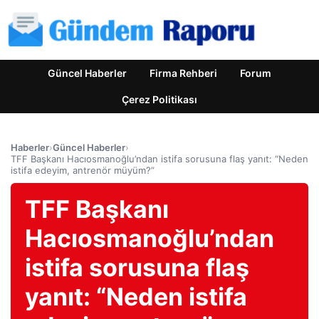
Güncel Haberler
Firma Rehberi
Forum
Çerez Politikası
Haberler
›
Güncel Haberler
›
TFF Başkanı Hacıosmanoğlu’ndan istifa sorusuna flaş yanıt: “Neden
istifa edeyim, antrenör müyüm?”
TFF Başkanı
Hacıosmanoğlu’ndan
istifa sorusuna flaş
yanıt: “Neden istifa