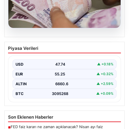
07.08.2026
Bayram ikramiyeleri ne zaman yatacak?
Piyasa Verileri
2026 Kurban Bayramı emekli ikramiye
ödemeleri
USD
47.74
▲ +0.18%
EUR
55.25
▲ +0.32%
ALTIN
6660.6
▲ +2.59%
BTC
3095268
▲ +0.09%
Son Eklenen Haberler
FED faiz kararı ne zaman açıklanacak? Nisan ayı faiz
■