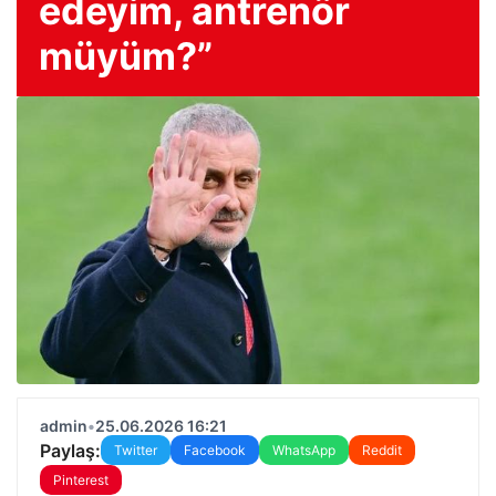
edeyim, antrenör
müyüm?”
admin
•
25.06.2026 16:21
Paylaş:
Twitter
Facebook
WhatsApp
Reddit
Pinterest