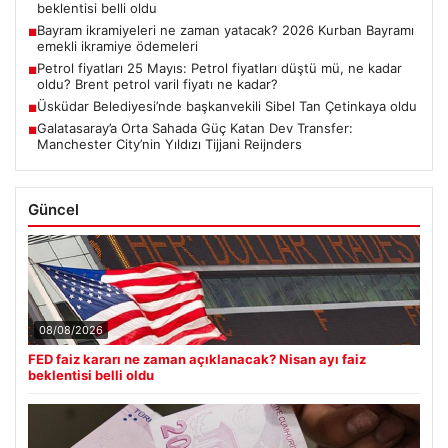
beklentisi belli oldu
Bayram ikramiyeleri ne zaman yatacak? 2026 Kurban Bayramı
■
emekli ikramiye ödemeleri
Petrol fiyatları 25 Mayıs: Petrol fiyatları düştü mü, ne kadar
■
oldu? Brent petrol varil fiyatı ne kadar?
Üsküdar Belediyesi’nde başkanvekili Sibel Tan Çetinkaya oldu
■
Galatasaray’a Orta Sahada Güç Katan Dev Transfer:
■
Manchester City’nin Yıldızı Tijjani Reijnders
Güncel
08/08/2026
FED faiz kararı ne zaman açıklanacak? Nisan ayı faiz
beklentisi belli oldu