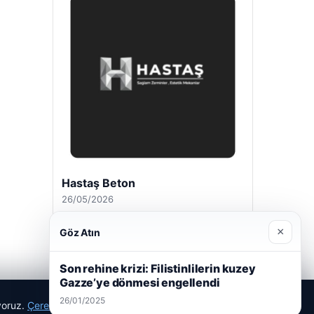
Hastaş Beton
26/05/2026
×
Göz Atın
Son rehine krizi: Filistinlilerin kuzey
Gazze’ye dönmesi engellendi
26/01/2025
ıyoruz.
Çerez Politikamız
Reddet
Kabul Et