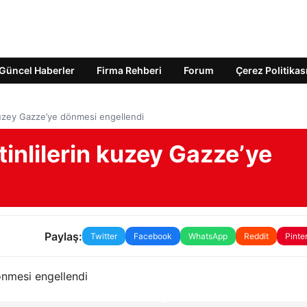
Güncel Haberler
Firma Rehberi
Forum
Çerez Politikas
n kuzey Gazze’ye dönmesi engellendi
stinlilerin kuzey Gazze’ye
Paylaş:
Twitter
Facebook
WhatsApp
Reddit
Pinte
dönmesi engellendi