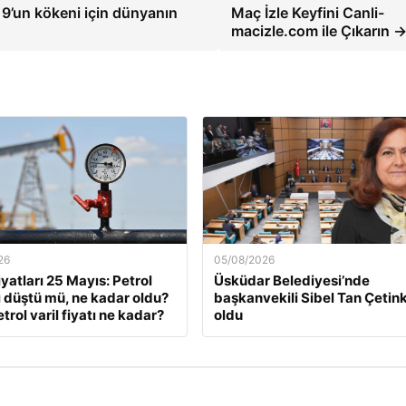
19’un kökeni için dünyanın
Maç İzle Keyfini Canli-
macizle.com ile Çıkarın 
26
05/08/2026
iyatları 25 Mayıs: Petrol
Üsküdar Belediyesi’nde
rı düştü mü, ne kadar oldu?
başkanvekili Sibel Tan Çetin
trol varil fiyatı ne kadar?
oldu