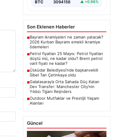
BTC
3094156
▲ +0.96%
Son Eklenen Haberler
Bayram ikramiyeleri ne zaman yatacak?
■
2026 Kurban Bayramı emekli ikramiye
ödemeleri
Petrol fiyatları 25 Mayıs: Petrol fiyatları
■
düştü mü, ne kadar oldu? Brent petrol
varil fiyatı ne kadar?
Üsküdar Belediyesi’nde başkanvekili
■
Sibel Tan Çetinkaya oldu
Galatasaray’a Orta Sahada Güç Katan
■
Dev Transfer: Manchester City’nin
Yıldızı Tijjani Reijnders
Outdoor Mutfaklar ve Prestijli Yaşam
■
Alanları
Güncel