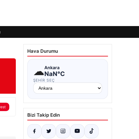
ı
Hava Durumu
☁
Ankara
NaN°C
ŞEHIR SEÇ
rest
Bizi Takip Edin