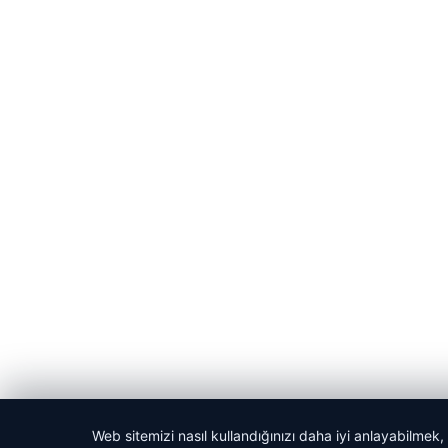
Web sitemizi nasıl kullandığınızı daha iyi anlayabilmek,
© 2026 Haber Vakti – Güncel Haberler