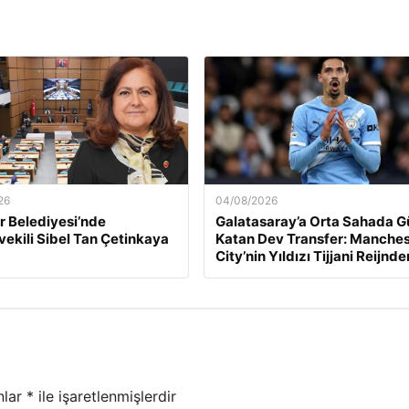
26
04/08/2026
 Belediyesi’nde
Galatasaray’a Orta Sahada G
ekili Sibel Tan Çetinkaya
Katan Dev Transfer: Manches
City’nin Yıldızı Tijjani Reijnde
nlar
*
ile işaretlenmişlerdir