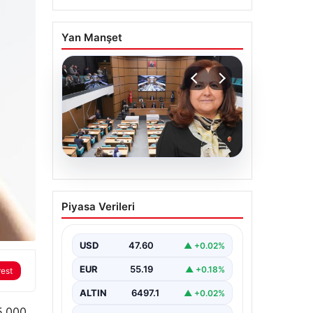
Yan Manşet
05.08.2026
Üsküdar Belediyesi’nde
Piyasa Verileri
başkanvekili Sibel Tan
Çetinkaya oldu
USD
47.60
▲ +0.02%
EUR
55.19
▲ +0.18%
rest
ALTIN
6497.1
▲ +0.02%
25.000