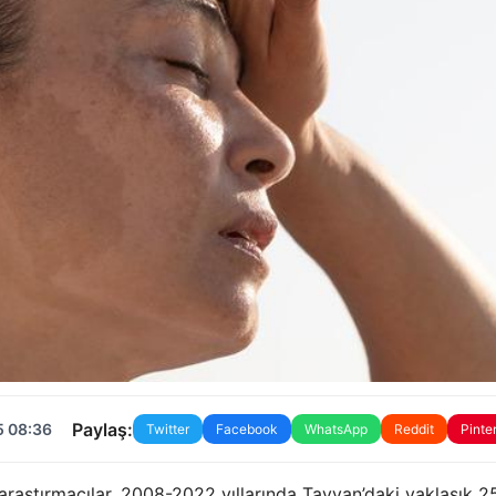
Paylaş:
5 08:36
Twitter
Facebook
WhatsApp
Reddit
Pinte
 araştırmacılar, 2008-2022 yıllarında Tayvan’daki yaklaşık 