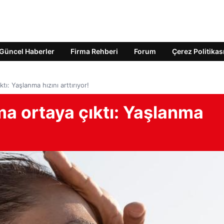
Güncel Haberler
Firma Rehberi
Forum
Çerez Politikas
tı: Yaşlanma hızını arttırıyor!
a ortaya çıktı: Yaşlanma