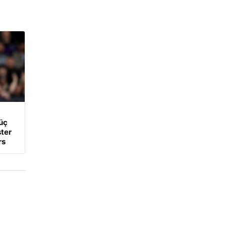
üç
ter
rs