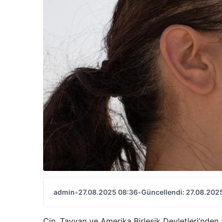
admin
•
27.08.2025 08:36
•
Güncellendi: 27.08.202
Çin, Tayvan ve Amerika Birleşik Devletleri’nden