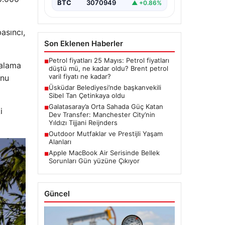
BTC
3070949
▲ +0.86%
basıncı,
Son Eklenen Haberler
Petrol fiyatları 25 Mayıs: Petrol fiyatları
■
talama
düştü mü, ne kadar oldu? Brent petrol
varil fiyatı ne kadar?
unu
Üsküdar Belediyesi’nde başkanvekili
■
Sibel Tan Çetinkaya oldu
Galatasaray’a Orta Sahada Güç Katan
■
i
Dev Transfer: Manchester City’nin
Yıldızı Tijjani Reijnders
Outdoor Mutfaklar ve Prestijli Yaşam
■
Alanları
Apple MacBook Air Serisinde Bellek
■
Sorunları Gün yüzüne Çıkıyor
Güncel