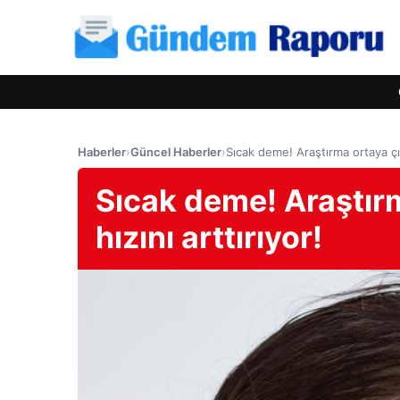
Haberler
›
Güncel Haberler
›
Sıcak deme! Araştırma ortaya çık
Sıcak deme! Araştırm
hızını arttırıyor!