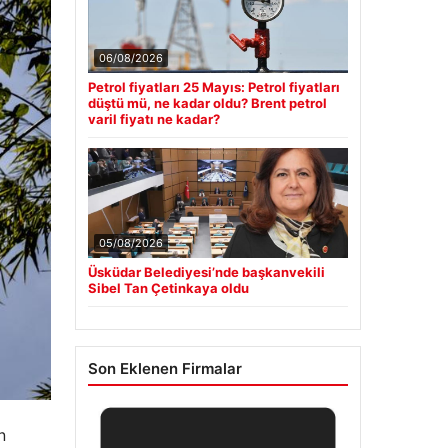
06/08/2026
Petrol fiyatları 25 Mayıs: Petrol fiyatları
düştü mü, ne kadar oldu? Brent petrol
varil fiyatı ne kadar?
05/08/2026
Üsküdar Belediyesi’nde başkanvekili
Sibel Tan Çetinkaya oldu
Son Eklenen Firmalar
n