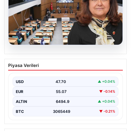
05.08.2026
Üsküdar Belediyesi’nde başkanvekili
Piyasa Verileri
Sibel Tan Çetinkaya oldu
USD
47.70
▲ +0.04%
EUR
55.07
▼ -0.14%
ALTIN
6494.9
▲ +0.04%
BTC
3065449
▼ -0.21%