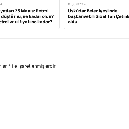
26
05/08/2026
iyatları 25 Mayıs: Petrol
Üsküdar Belediyesi’nde
rı düştü mü, ne kadar oldu?
başkanvekili Sibel Tan Çetin
trol varil fiyatı ne kadar?
oldu
nlar
*
ile işaretlenmişlerdir