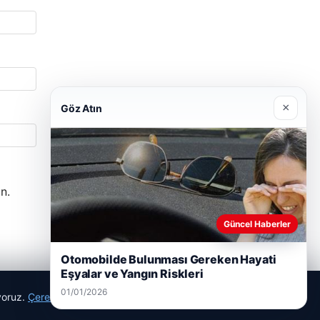
×
Göz Atın
n.
Güncel Haberler
Otomobilde Bulunması Gereken Hayati
Eşyalar ve Yangın Riskleri
01/01/2026
ıyoruz.
Çerez Politikamız
Reddet
Kabul Et