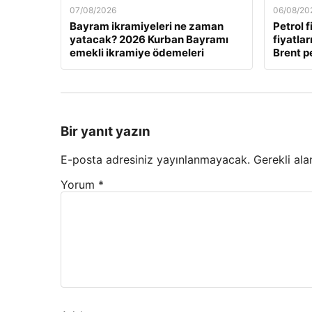
07/08/2026
06/08/20
Bayram ikramiyeleri ne zaman
Petrol f
yatacak? 2026 Kurban Bayramı
fiyatla
emekli ikramiye ödemeleri
Brent pe
Bir yanıt yazın
E-posta adresiniz yayınlanmayacak.
Gerekli ala
Yorum
*