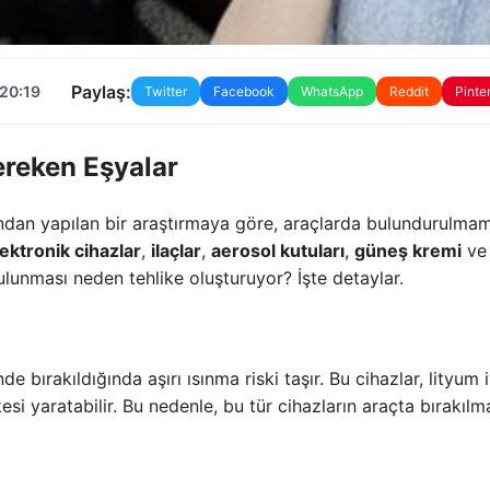
Paylaş:
 20:19
Twitter
Facebook
WhatsApp
Reddit
Pinte
reken Eşyalar
ından yapılan bir araştırmaya göre, araçlarda bulundurulma
lektronik cihazlar
,
ilaçlar
,
aerosol kutuları
,
güneş kremi
ve
ulunması neden tehlike oluşturuyor? İşte detaylar.
nde bırakıldığında aşırı ısınma riski taşır. Bu cihazlar, lityum 
kesi yaratabilir. Bu nedenle, bu tür cihazların araçta bırakıl