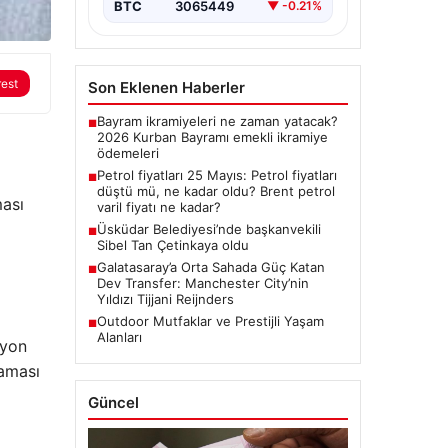
BTC
3065449
▼ -0.21%
rest
Son Eklenen Haberler
Bayram ikramiyeleri ne zaman yatacak?
■
2026 Kurban Bayramı emekli ikramiye
ödemeleri
Petrol fiyatları 25 Mayıs: Petrol fiyatları
■
düştü mü, ne kadar oldu? Brent petrol
ması
varil fiyatı ne kadar?
Üsküdar Belediyesi’nde başkanvekili
■
Sibel Tan Çetinkaya oldu
Galatasaray’a Orta Sahada Güç Katan
■
Dev Transfer: Manchester City’nin
Yıldızı Tijjani Reijnders
Outdoor Mutfaklar ve Prestijli Yaşam
■
Alanları
iyon
maması
Güncel