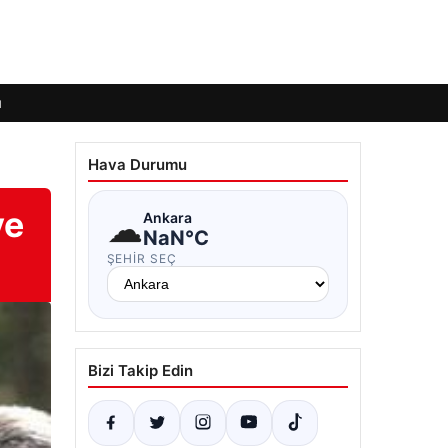
ı
Hava Durumu
ve
☁
Ankara
NaN°C
ŞEHIR SEÇ
Bizi Takip Edin