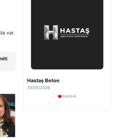
da var.
miti
Enes Kaplan Avukatlık Bürosu
28/04/2026