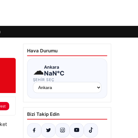
ı
Hava Durumu
☁
Ankara
NaN°C
ŞEHIR SEÇ
rest
Bizi Takip Edin
eket