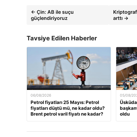
← Çin: AB ile suçu
Kriptograf
güçlendiriyoruz
arttı →
Tavsiye Edilen Haberler
06/08/2026
05/08/20
Petrol fiyatları 25 Mayıs: Petrol
Üsküdar
fiyatları düştü mü, ne kadar oldu?
başkanv
Brent petrol varil fiyatı ne kadar?
oldu