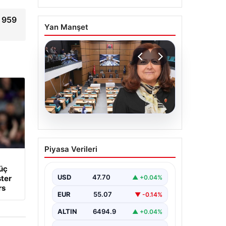
e 959
Yan Manşet
05.08.2026
Üsküdar Belediyesi’nde
Piyasa Verileri
başkanvekili Sibel Tan
Çetinkaya oldu
üç
USD
47.70
▲ +0.04%
ter
rs
EUR
55.07
▼ -0.14%
ALTIN
6494.9
▲ +0.04%