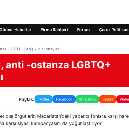
Güncel Haberler
Firma Rehberi
Forum
Çerez Politikas
nza LGBTQ+ Değişikliğini onayladı
, anti -ostanza LGBTQ+
ı
Paylaş:
Twitter
Facebook
WhatsApp
Reddit
Pinte
 dışı örgütlerin Macaristan’daki yabancı fonlara karşı har
a karşı siyasi kampanyasını da yoğunlaştırıyor.