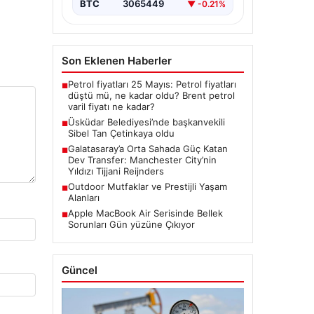
BTC
3065449
▼ -0.21%
Son Eklenen Haberler
Petrol fiyatları 25 Mayıs: Petrol fiyatları
■
düştü mü, ne kadar oldu? Brent petrol
varil fiyatı ne kadar?
Üsküdar Belediyesi’nde başkanvekili
■
Sibel Tan Çetinkaya oldu
Galatasaray’a Orta Sahada Güç Katan
■
Dev Transfer: Manchester City’nin
Yıldızı Tijjani Reijnders
Outdoor Mutfaklar ve Prestijli Yaşam
■
Alanları
Apple MacBook Air Serisinde Bellek
■
Sorunları Gün yüzüne Çıkıyor
Güncel