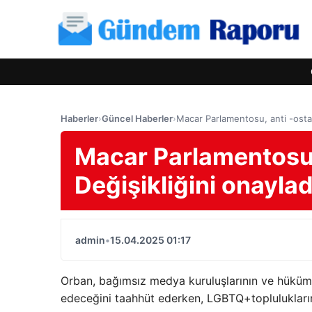
Haberler
›
Güncel Haberler
›
Macar Parlamentosu, anti -osta
Macar Parlamentosu
Değişikliğini onaylad
admin
•
15.04.2025 01:17
Orban, bağımsız medya kuruluşlarının ve hükümet
edeceğini taahhüt ederken, LGBTQ+toplulukların