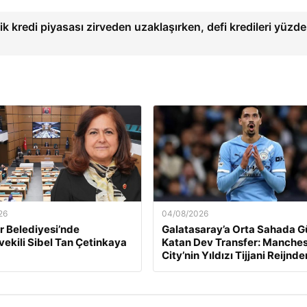
ik kredi piyasası zirveden uzaklaşırken, defi kredileri yüzd
26
04/08/2026
 Belediyesi’nde
Galatasaray’a Orta Sahada G
ekili Sibel Tan Çetinkaya
Katan Dev Transfer: Manches
City’nin Yıldızı Tijjani Reijnde