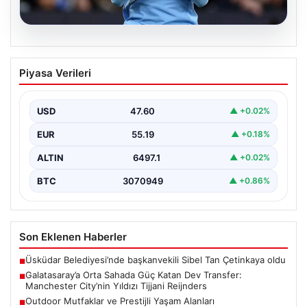
04.08.2026
Galatasaray’a Orta Sahada Güç Katan
Piyasa Verileri
Dev Transfer: Manchester City’nin
Yıldızı Tijjani Reijnders
USD
47.60
▲ +0.02%
Galatasaray, transfer çalışmalarını yoğunlaştırdığı yaz
döneminde önemli bir hamle yapmaya hazırlanıyor. Sarı-
EUR
55.19
▲ +0.18%
kırmızılı yönetim, özellikle…
ALTIN
6497.1
▲ +0.02%
BTC
3070949
▲ +0.86%
Son Eklenen Haberler
Üsküdar Belediyesi’nde başkanvekili Sibel Tan Çetinkaya oldu
■
Galatasaray’a Orta Sahada Güç Katan Dev Transfer:
■
Manchester City’nin Yıldızı Tijjani Reijnders
Outdoor Mutfaklar ve Prestijli Yaşam Alanları
■