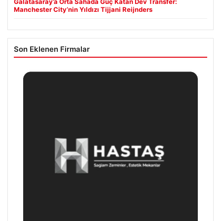
Galatasaray’a Orta Sahada Güç Katan Dev Transfer:
Manchester City’nin Yıldızı Tijjani Reijnders
Son Eklenen Firmalar