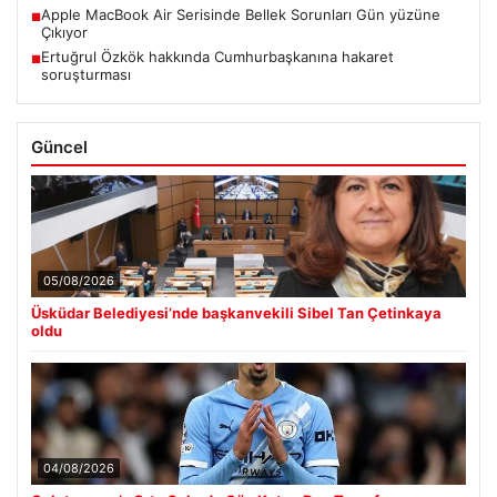
Apple MacBook Air Serisinde Bellek Sorunları Gün yüzüne
■
Çıkıyor
Ertuğrul Özkök hakkında Cumhurbaşkanına hakaret
■
soruşturması
Güncel
05/08/2026
Üsküdar Belediyesi’nde başkanvekili Sibel Tan Çetinkaya
oldu
04/08/2026