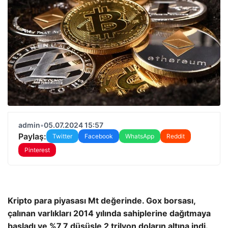
admin
•
05.07.2024 15:57
Paylaş:
Twitter
Facebook
WhatsApp
Reddit
Pinterest
Kripto para piyasası Mt değerinde. Gox borsası,
çalınan varlıkları 2014 yılında sahiplerine dağıtmaya
başladı ve %7,7 düşüşle 2 trilyon doların altına indi.