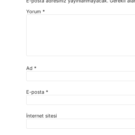
E-posta adresiniz yayınlanmayacak.
Gerekli ala
Yorum
*
Ad
*
E-posta
*
İnternet sitesi