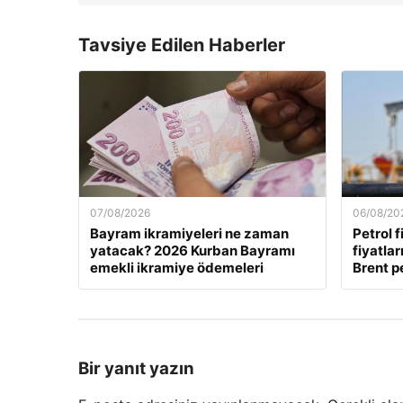
Tavsiye Edilen Haberler
07/08/2026
06/08/20
Bayram ikramiyeleri ne zaman
Petrol f
yatacak? 2026 Kurban Bayramı
fiyatla
emekli ikramiye ödemeleri
Brent pe
Bir yanıt yazın