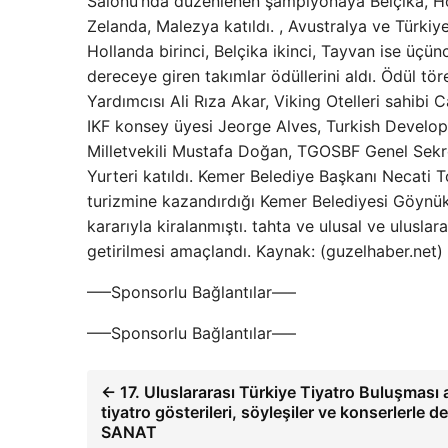
Salonu’nda düzenlenen şampiyonaya Belçika, Ho
Zelanda, Malezya katıldı. , Avustralya ve Türkiy
Hollanda birinci, Belçika ikinci, Tayvan ise üç
dereceye giren takımlar ödüllerini aldı. Ödül
Yardımcısı Ali Rıza Akar, Viking Otelleri sahibi 
IKF konsey üyesi Jeorge Alves, Turkish Develo
Milletvekili Mustafa Doğan, TGOSBF Genel Sekr
Yurteri katıldı. Kemer Belediye Başkanı Necat
turizmine kazandırdığı Kemer Belediyesi Göynü
kararıyla kiralanmıştı. tahta ve ulusal ve ulusla
getirilmesi amaçlandı. Kaynak: (guzelhaber.net
—–Sponsorlu Bağlantılar—–
—–Sponsorlu Bağlantılar—–
← 17. Uluslararası Türkiye Tiyatro Buluşması a
tiyatro gösterileri, söyleşiler ve konserlerle
SANAT