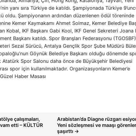
llanda, Almanya, Çin, Hong Kong, Katalonya, Tayvan, Yeni
e’nin yanı sıra Türkiye de katıldı. Şampiyonada Türkiye 9’unc
üncü oldu. Şampiyonanın ardından düzenlenen ödül töreninde
 törenine Kemer Kaymakamı Ahmet Solmaz, Kemer Belediye Ba
Can Kobal, IKF Başkanı Gabi Kool, IKF Genel Sekreteri Joana 
pment Başkanı katıldı. Spor Branşları Federasyonu (TGOSBF)
eteri Sezai Sürücü, Antalya Gençlik Spor Şube Müdürü Büle
i Topaloğlu’nun Göynük Belediye Başkanı olduğu dönemde sp
k Atatürk Spor Salonu daha önce de Büyükşehir Belediyesi
rarası spor için kullanılmaktadır. Organizasyonların Kemer’e
) Güzel Haber Masası
tölye çalışmaları,
Arabistan’da Diagne rüzgarı esiyo
 devam etti – KÜLTÜR
Yeni sözleşmesi ve maaşı görenler
şaşırttı →