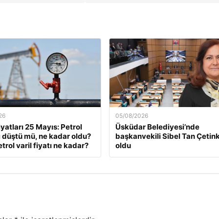
26
05/08/2026
iyatları 25 Mayıs: Petrol
Üsküdar Belediyesi’nde
rı düştü mü, ne kadar oldu?
başkanvekili Sibel Tan Çetin
trol varil fiyatı ne kadar?
oldu