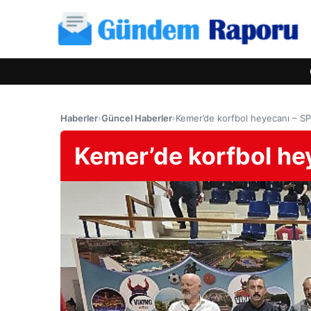
Haberler
›
Güncel Haberler
›
Kemer’de korfbol heyecanı – S
Kemer’de korfbol he