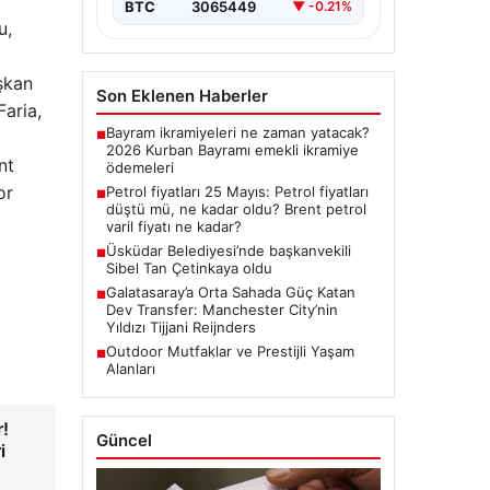
BTC
3065449
▼ -0.21%
u,
şkan
Son Eklenen Haberler
Faria,
Bayram ikramiyeleri ne zaman yatacak?
■
2026 Kurban Bayramı emekli ikramiye
nt
ödemeleri
or
Petrol fiyatları 25 Mayıs: Petrol fiyatları
■
düştü mü, ne kadar oldu? Brent petrol
varil fiyatı ne kadar?
Üsküdar Belediyesi’nde başkanvekili
■
Sibel Tan Çetinkaya oldu
Galatasaray’a Orta Sahada Güç Katan
■
Dev Transfer: Manchester City’nin
Yıldızı Tijjani Reijnders
Outdoor Mutfaklar ve Prestijli Yaşam
■
Alanları
r!
Güncel
i