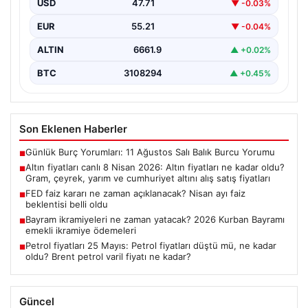
fiyatları
USD
47.71
▼ -0.03%
EUR
55.21
▼ -0.04%
ALTIN
6661.9
▲ +0.02%
BTC
3108294
▲ +0.45%
Son Eklenen Haberler
Günlük Burç Yorumları: 11 Ağustos Salı Balık Burcu Yorumu
■
Altın fiyatları canlı 8 Nisan 2026: Altın fiyatları ne kadar oldu?
■
Gram, çeyrek, yarım ve cumhuriyet altını alış satış fiyatları
FED faiz kararı ne zaman açıklanacak? Nisan ayı faiz
■
beklentisi belli oldu
Bayram ikramiyeleri ne zaman yatacak? 2026 Kurban Bayramı
■
emekli ikramiye ödemeleri
Petrol fiyatları 25 Mayıs: Petrol fiyatları düştü mü, ne kadar
■
oldu? Brent petrol varil fiyatı ne kadar?
Güncel