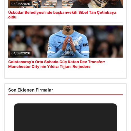
05/08/2026
Üsküdar Belediyesi’nde başkanvekili Sibel Tan Çetinkaya
oldu
04/08/2026
Galatasaray’a Orta Sahada Güç Katan Dev Transfer:
Manchester City’nin Yıldızı Tijjani Reijnders
Son Eklenen Firmalar