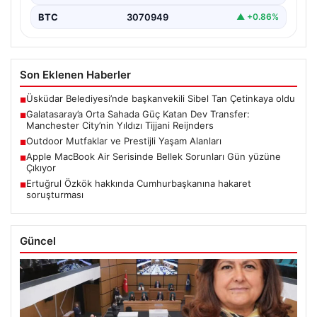
BTC
3070949
▲ +0.86%
Son Eklenen Haberler
Üsküdar Belediyesi’nde başkanvekili Sibel Tan Çetinkaya oldu
■
Galatasaray’a Orta Sahada Güç Katan Dev Transfer:
■
Manchester City’nin Yıldızı Tijjani Reijnders
Outdoor Mutfaklar ve Prestijli Yaşam Alanları
■
Apple MacBook Air Serisinde Bellek Sorunları Gün yüzüne
■
Çıkıyor
Ertuğrul Özkök hakkında Cumhurbaşkanına hakaret
■
soruşturması
Güncel