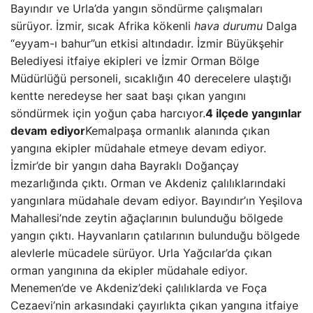
Bayındır ve Urla’da yangın söndürme çalışmaları
sürüyor. İzmir, sıcak Afrika kökenli
hava durumu
Dalga
“eyyam-ı bahur”un etkisi altındadır. İzmir Büyükşehir
Belediyesi itfaiye ekipleri ve İzmir Orman Bölge
Müdürlüğü personeli, sıcaklığın 40 derecelere ulaştığı
kentte neredeyse her saat başı çıkan yangını
söndürmek için yoğun çaba harcıyor.
4 ilçede yangınlar
devam ediyor
Kemalpaşa ormanlık alanında çıkan
yangına ekipler müdahale etmeye devam ediyor.
İzmir’de bir yangın daha Bayraklı Doğançay
mezarlığında çıktı. Orman ve Akdeniz çalılıklarındaki
yangınlara müdahale devam ediyor. Bayındır’ın Yeşilova
Mahallesi’nde zeytin ağaçlarının bulunduğu bölgede
yangın çıktı. Hayvanların çatılarının bulunduğu bölgede
alevlerle mücadele sürüyor. Urla Yağcılar’da çıkan
orman yangınına da ekipler müdahale ediyor.
Menemen’de ve Akdeniz’deki çalılıklarda ve Foça
Cezaevi’nin arkasındaki çayırlıkta çıkan yangına itfaiye