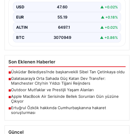
USD
47.60
▲ +0.02%
Galatasaray, transfer çalışmalarını yoğunlaştırdığı yaz
döneminde önemli bir hamle yapmaya hazırlanıyor. Sarı-
EUR
55.19
▲ +0.18%
kırmızılı yönetim, özellikle…
ALTIN
6497.1
▲ +0.02%
BTC
3070949
▲ +0.86%
Son Eklenen Haberler
Üsküdar Belediyesi’nde başkanvekili Sibel Tan Çetinkaya oldu
■
Galatasaray’a Orta Sahada Güç Katan Dev Transfer:
■
Manchester City’nin Yıldızı Tijjani Reijnders
Outdoor Mutfaklar ve Prestijli Yaşam Alanları
■
Apple MacBook Air Serisinde Bellek Sorunları Gün yüzüne
■
Çıkıyor
Ertuğrul Özkök hakkında Cumhurbaşkanına hakaret
■
soruşturması
Güncel