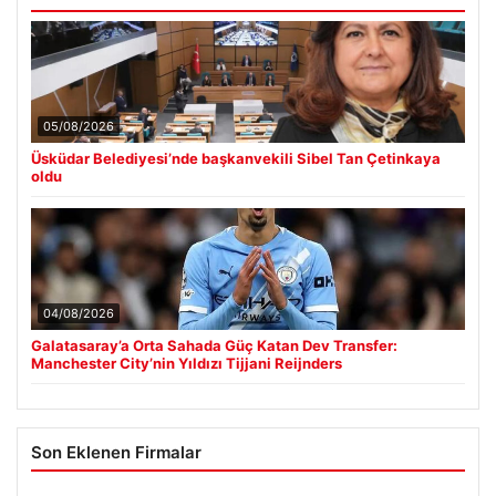
05/08/2026
Üsküdar Belediyesi’nde başkanvekili Sibel Tan Çetinkaya
oldu
04/08/2026
Galatasaray’a Orta Sahada Güç Katan Dev Transfer:
Manchester City’nin Yıldızı Tijjani Reijnders
Son Eklenen Firmalar