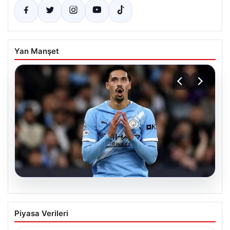
Yan Manşet
04.08.2026
Galatasaray’a Orta Sahada Güç Katan
Piyasa Verileri
Dev Transfer: Manchester City’nin
Yıldızı Tijjani Reijnders