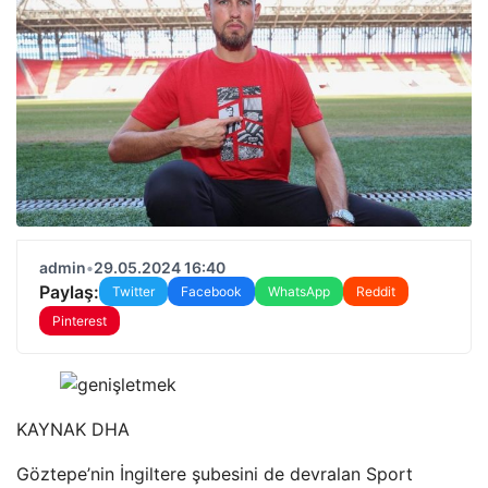
admin
•
29.05.2024 16:40
Paylaş:
Twitter
Facebook
WhatsApp
Reddit
Pinterest
KAYNAK
DHA
Göztepe’nin İngiltere şubesini de devralan Sport