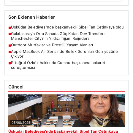
Son Eklenen Haberler
Üsküdar Belediyesi’nde başkanvekili Sibel Tan Çetinkaya oldu
■
Galatasaray’a Orta Sahada Güç Katan Dev Transfer:
■
Manchester City’nin Yıldızı Tijjani Reijnders
Outdoor Mutfaklar ve Prestijli Yaşam Alanları
■
Apple MacBook Air Serisinde Bellek Sorunları Gün yüzüne
■
Çıkıyor
Ertuğrul Özkök hakkında Cumhurbaşkanına hakaret
■
soruşturması
Güncel
05/08/2026
Üsküdar Belediyesi’nde başkanvekili Sibel Tan Çetinkaya