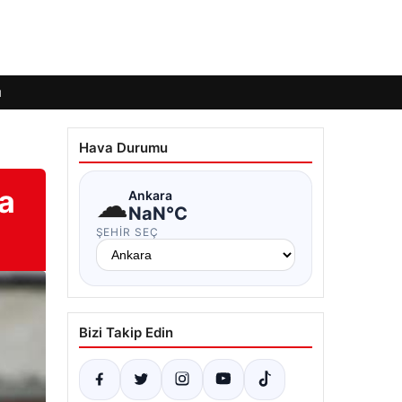
ı
Hava Durumu
ra
☁
Ankara
NaN°C
ŞEHIR SEÇ
Bizi Takip Edin