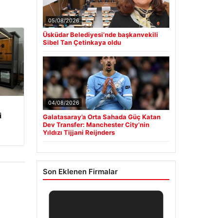
05/08/2026
Üsküdar Belediyesi’nde başkanvekili
Sibel Tan Çetinkaya oldu
04/08/2026
i
Galatasaray’a Orta Sahada Güç Katan
Dev Transfer: Manchester City’nin
Yıldızı Tijjani Reijnders
Son Eklenen Firmalar