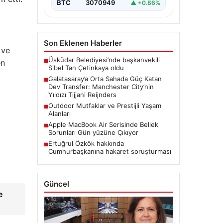
hazırlanıyor. Sarı-kırmızılı yönetim,
BTC
3070949
▲ +0.86%
özellikle…
Son Eklenen Haberler
 ve
Üsküdar Belediyesi’nde başkanvekili
en
■
Sibel Tan Çetinkaya oldu
Galatasaray’a Orta Sahada Güç Katan
■
Dev Transfer: Manchester City’nin
Yıldızı Tijjani Reijnders
Outdoor Mutfaklar ve Prestijli Yaşam
■
Alanları
Apple MacBook Air Serisinde Bellek
■
Sorunları Gün yüzüne Çıkıyor
Ertuğrul Özkök hakkında
■
Cumhurbaşkanına hakaret soruşturması
Güncel
e