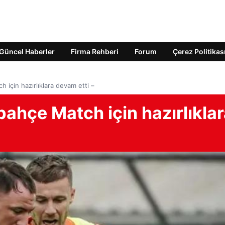
Güncel Haberler
Firma Rehberi
Forum
Çerez Politikas
için hazırlıklara devam etti –
ahçe Match için hazırlıkla