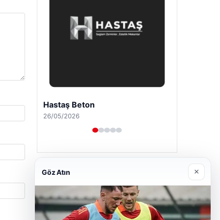
Enes Kaplan Avukatlık Bürosu
28/04/2026
×
Göz Atın