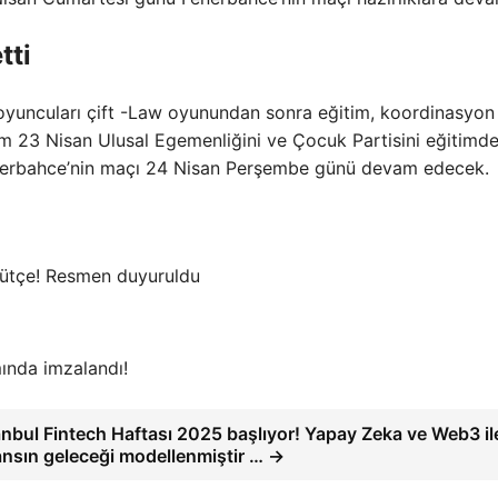
tti
oyuncuları çift -Law oyunundan sonra eğitim, koordinasyon
ım 23 Nisan Ulusal Egemenliğini ve Çocuk Partisini eğitimd
enerbahce’nin maçı 24 Nisan Perşembe günü devam edecek.
bütçe! Resmen duyuruldu
mında imzalandı!
anbul Fintech Haftası 2025 başlıyor! Yapay Zeka ve Web3 il
ansın geleceği modellenmiştir … →