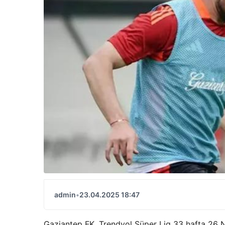
admin
•
23.04.2025 18:47
Gaziantep FK, Trendyol Süper Lig 33 hafta 26 N