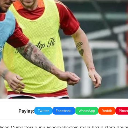
Paylaş:
Twitter
Facebook
WhatsApp
Reddit
Pinte
isan Cumartesi günü Fenerbahce’nin maçı hazırlıklara devam