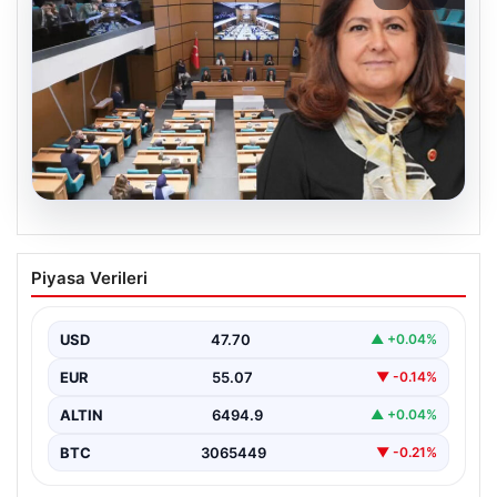
05.08.2026
Üsküdar Belediyesi’nde başkanvekili
Piyasa Verileri
Sibel Tan Çetinkaya oldu
USD
47.70
▲ +0.04%
EUR
55.07
▼ -0.14%
ALTIN
6494.9
▲ +0.04%
BTC
3065449
▼ -0.21%