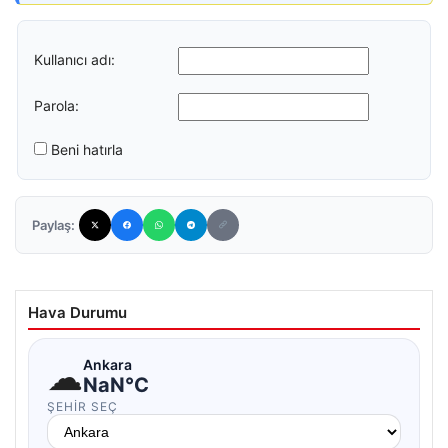
Kullanıcı adı:
Parola:
Beni hatırla
Paylaş:
Hava Durumu
☁
Ankara
NaN°C
ŞEHIR SEÇ