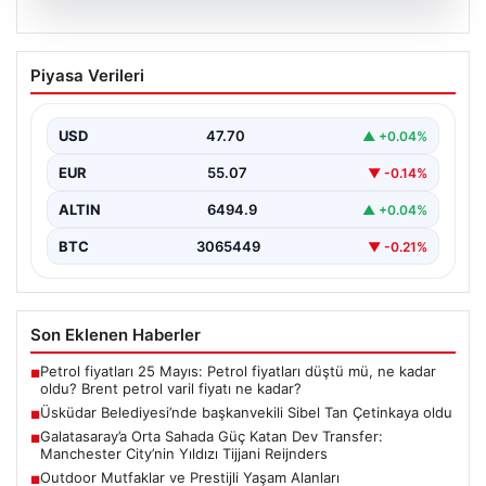
05.08.2026
Üsküdar Belediyesi’nde başkanvekili
Piyasa Verileri
Sibel Tan Çetinkaya oldu
USD
47.70
▲ +0.04%
EUR
55.07
▼ -0.14%
ALTIN
6494.9
▲ +0.04%
BTC
3065449
▼ -0.21%
Son Eklenen Haberler
Petrol fiyatları 25 Mayıs: Petrol fiyatları düştü mü, ne kadar
■
oldu? Brent petrol varil fiyatı ne kadar?
Üsküdar Belediyesi’nde başkanvekili Sibel Tan Çetinkaya oldu
■
Galatasaray’a Orta Sahada Güç Katan Dev Transfer:
■
Manchester City’nin Yıldızı Tijjani Reijnders
Outdoor Mutfaklar ve Prestijli Yaşam Alanları
■