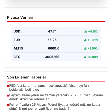
07.08.2026
Bayram ikramiyeleri ne zaman yatacak?
Piyasa Verileri
2026 Kurban Bayramı emekli ikramiye
ödemeleri
USD
47.74
▲ +0.18%
EUR
55.25
▲ +0.32%
ALTIN
6660.6
▲ +2.59%
BTC
3095268
▲ +0.09%
Son Eklenen Haberler
FED faiz kararı ne zaman açıklanacak? Nisan ayı faiz
■
beklentisi belli oldu
Bayram ikramiyeleri ne zaman yatacak? 2026 Kurban Bayramı
■
emekli ikramiye ödemeleri
Petrol fiyatları 25 Mayıs: Petrol fiyatları düştü mü, ne kadar
■
oldu? Brent petrol varil fiyatı ne kadar?