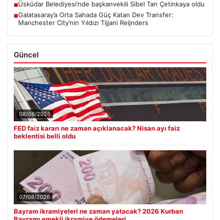
Üsküdar Belediyesi’nde başkanvekili Sibel Tan Çetinkaya oldu
■
Galatasaray’a Orta Sahada Güç Katan Dev Transfer:
■
Manchester City’nin Yıldızı Tijjani Reijnders
Güncel
08/08/2026
FED faiz kararı ne zaman açıklanacak? Nisan ayı faiz
beklentisi belli oldu
07/08/2026
Bayram ikramiyeleri ne zaman yatacak? 2026 Kurban
Bayramı emekli ikramiye ödemeleri