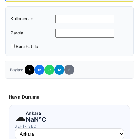
Kullanıcı adı:
Parola:
Beni hatırla
Paylaş:
Hava Durumu
☁
Ankara
NaN°C
ŞEHIR SEÇ