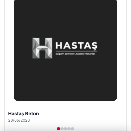
Enes Kaplan Avukatlık Bürosu
28/04/2026