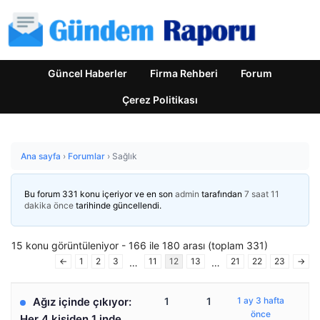
Güncel Haberler
Firma Rehberi
Forum
Çerez Politikası
Ana sayfa
›
Forumlar
›
Sağlık
Bu forum 331 konu içeriyor ve en son
admin
tarafından
7 saat 11
dakika önce
tarihinde güncellendi.
15 konu görüntüleniyor - 166 ile 180 arası (toplam 331)
←
1
2
3
11
12
13
21
22
23
→
…
…
Ağız içinde çıkıyor:
1
1
1 ay 3 hafta
önce
Her 4 kişiden 1 inde