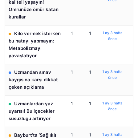
kaliteli yaşayın!
Ömrünüze ömür katan
kurallar
Kilo vermek isterken
1
1
1 ay 3 hafta
önce
bu hatayı yapmayın:
Metabolizmayı
yavaşlatıyor
Uzmandan sınav
1
1
1 ay 3 hafta
önce
kaygısına karşı dikkat
çeken açıklama
Uzmanlardan yaz
1
1
1 ay 3 hafta
önce
uyarısı! Bu içecekler
susuzluğu artırıyor
Bayburt’ta ’Sağlıklı
1
1
1 ay 3 hafta