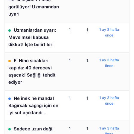
görülüyor! Uzmanından
uyarı
Uzmanlardan uyarı:
1
1
1 ay 3 hafta
önce
Mevsimsel kabusa
dikkat! İşte belirtileri
El Nino sıcakları
1
1
1 ay 3 hafta
önce
kapıda: 40 dereceyi
aşacak! Sağlığı tehdit
ediyor
Ne inek ne manda!
1
1
1 ay 3 hafta
önce
Bağırsak sağlığı için en
iyi süt açıklandı…
Sadece uzun değil
1
1
1 ay 3 hafta
önce