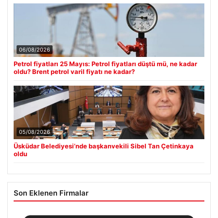
06/08/2026
Petrol fiyatları 25 Mayıs: Petrol fiyatları düştü mü, ne kadar
oldu? Brent petrol varil fiyatı ne kadar?
05/08/2026
Üsküdar Belediyesi’nde başkanvekili Sibel Tan Çetinkaya
oldu
Son Eklenen Firmalar