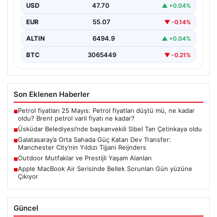
USD
47.70
▲ +0.04%
EUR
55.07
▼ -0.14%
ALTIN
6494.9
▲ +0.04%
BTC
3065449
▼ -0.21%
Son Eklenen Haberler
Petrol fiyatları 25 Mayıs: Petrol fiyatları düştü mü, ne kadar
■
oldu? Brent petrol varil fiyatı ne kadar?
Üsküdar Belediyesi’nde başkanvekili Sibel Tan Çetinkaya oldu
■
Galatasaray’a Orta Sahada Güç Katan Dev Transfer:
■
Manchester City’nin Yıldızı Tijjani Reijnders
Outdoor Mutfaklar ve Prestijli Yaşam Alanları
■
Apple MacBook Air Serisinde Bellek Sorunları Gün yüzüne
■
Çıkıyor
Güncel