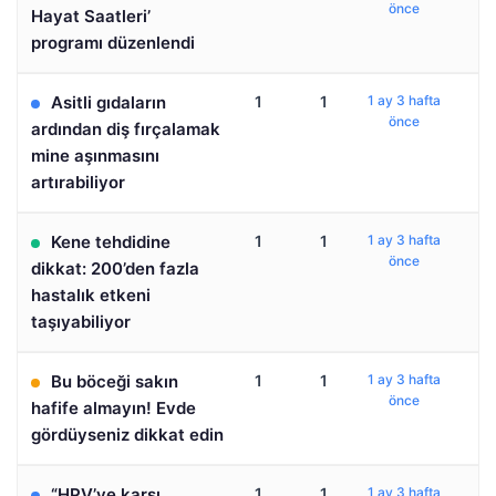
önce
Hayat Saatleri’
programı düzenlendi
Asitli gıdaların
1
1
1 ay 3 hafta
önce
ardından diş fırçalamak
mine aşınmasını
artırabiliyor
Kene tehdidine
1
1
1 ay 3 hafta
önce
dikkat: 200’den fazla
hastalık etkeni
taşıyabiliyor
Bu böceği sakın
1
1
1 ay 3 hafta
önce
hafife almayın! Evde
gördüyseniz dikkat edin
“HPV’ye karşı
1
1
1 ay 3 hafta