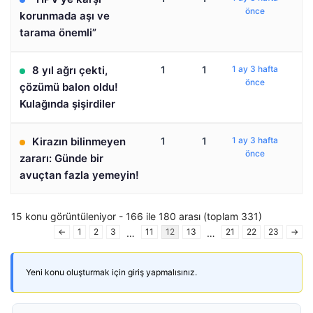
önce
korunmada aşı ve
tarama önemli”
8 yıl ağrı çekti,
1
1
1 ay 3 hafta
önce
çözümü balon oldu!
Kulağında şişirdiler
Kirazın bilinmeyen
1
1
1 ay 3 hafta
önce
zararı: Günde bir
avuçtan fazla yemeyin!
15 konu görüntüleniyor - 166 ile 180 arası (toplam 331)
←
1
2
3
11
12
13
21
22
23
→
…
…
Yeni konu oluşturmak için giriş yapmalısınız.