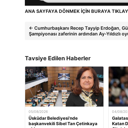
ANA SAYFAYA DÖNMEK İÇİN BURAYA TIKLAY
← Cumhurbaşkanı Recep Tayyip Erdoğan, Gür
Şampiyonası zaferinin ardından Ay-Yıldızlı o
Tavsiye Edilen Haberler
05/08/2026
04/08/20
Üsküdar Belediyesi’nde
Galatas
başkanvekili Sibel Tan Çetinkaya
Katan D