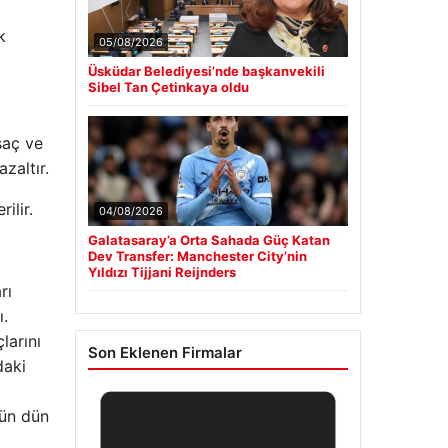
k
05/08/2026
Üsküdar Belediyesi’nde başkanvekili
Sibel Tan Çetinkaya oldu
 saç ve
zaltır.
ilir.
04/08/2026
Galatasaray’a Orta Sahada Güç Katan
Dev Transfer: Manchester City’nin
Yıldızı Tijjani Reijnders
rı
ı.
larını
Son Eklenen Firmalar
daki
rün dün