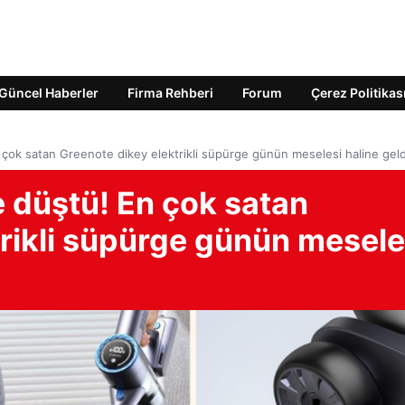
Güncel Haberler
Firma Rehberi
Forum
Çerez Politikas
n çok satan Greenote dikey elektrikli süpürge günün meselesi haline geld
e düştü! En çok satan
rikli süpürge günün mesele