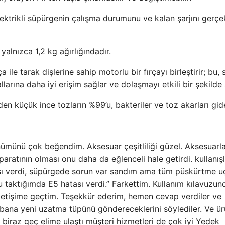
ektrikli süpürgenin çalışma durumunu ve kalan şarjını gerçe
yalnızca 1,2 kg ağırlığındadır.
 ile tarak dişlerine sahip motorlu bir fırçayı birleştirir; bu,
larına daha iyi erişim sağlar ve dolaşmayı etkili bir şekilde a
en küçük ince tozların %99’u, bakteriler ve toz akarları gider
nümünü çok beğendim. Aksesuar çeşitliliği güzel. Aksesuarla
ratının olması onu daha da eğlenceli hale getirdi. kullanışl
 verdi, süpürgede sorun var sandım ama tüm püskürtme uç
aktığımda E5 hatası verdi.” Farkettim. Kullanım kılavuzun
iletişime geçtim. Teşekkür ederim, hemen cevap verdiler ve
bana yeni uzatma tüpünü göndereceklerini söylediler. Ve ü
n biraz geç elime ulaştı müşteri hizmetleri de çok iyi Yedek