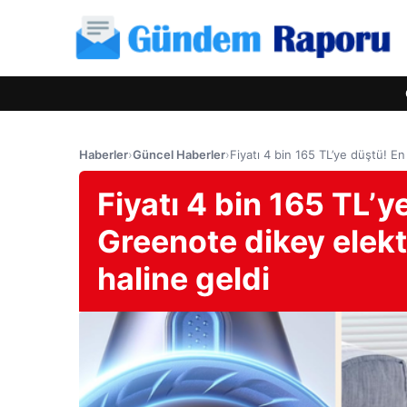
Haberler
›
Güncel Haberler
›
Fiyatı 4 bin 165 TL’ye düştü! E
Fiyatı 4 bin 165 TL’y
Greenote dikey elekt
haline geldi