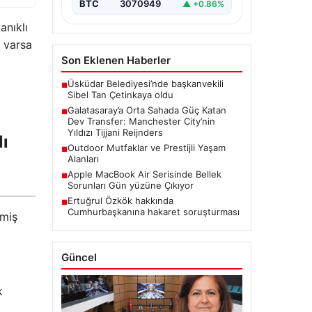
hazırlanıyor. Sarı-kırmızılı yönetim,
BTC
3070949
▲ +0.86%
özellikle…
anıklı
z varsa
Son Eklenen Haberler
Üsküdar Belediyesi’nde başkanvekili
■
Sibel Tan Çetinkaya oldu
Galatasaray’a Orta Sahada Güç Katan
■
Dev Transfer: Manchester City’nin
Yıldızı Tijjani Reijnders
ı
Outdoor Mutfaklar ve Prestijli Yaşam
■
Alanları
Apple MacBook Air Serisinde Bellek
■
Sorunları Gün yüzüne Çıkıyor
Ertuğrul Özkök hakkında
■
Cumhurbaşkanına hakaret soruşturması
lmiş
Güncel
k