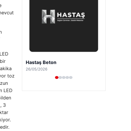
e
 mevcut
n
7
 LED
bir
Enes Kaplan Avukatlık Bürosu
dakika
28/04/2026
yor toz
uzun
en LED
ilden
, 3
ktar
kiyor.
edir.