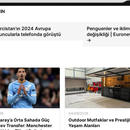
IN
cistan’ın 2024 Avrupa
Penguenler ve iklim
yuncularla telefonda görüştü
değişikliği | Euron
→
26
04/08/2026
aray’a Orta Sahada Güç
Outdoor Mutfaklar ve Prestijl
ev Transfer: Manchester
Yaşam Alanları