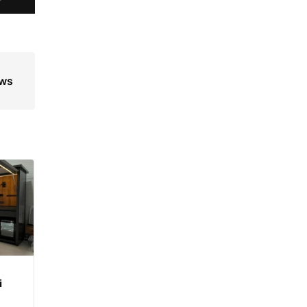
ews
i