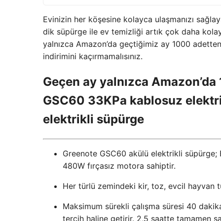
Evinizin her köşesine kolayca ulaşmanızı sağlaya
dik süpürge ile ev temizliği artık çok daha kolay
yalnızca Amazon’da geçtiğimiz ay 1000 adetten 
indirimini kaçırmamalısınız.
Geçen ay yalnızca Amazon’da 1
GSC60 33KPa kablosuz elektrik
elektrikli süpürge
Greenote GSC60 akülü elektrikli süpürge; 
480W fırçasız motora sahiptir.
Her türlü zemindeki kir, toz, evcil hayvan t
Maksimum sürekli çalışma süresi 40 dakikadı
tercih haline getirir. 2,5 saatte tamamen şarj 