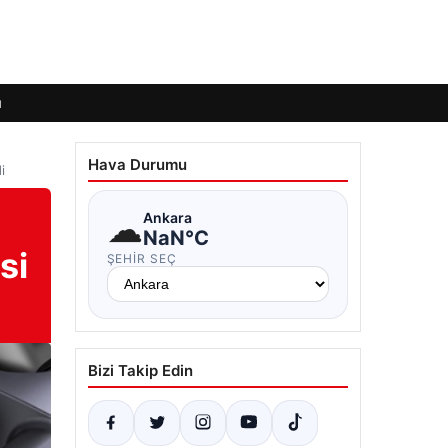
ı
Hava Durumu
i
☁
Ankara
NaN°C
si
ŞEHIR SEÇ
Bizi Takip Edin