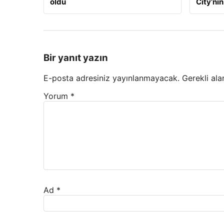
oldu
City’nin
Bir yanıt yazın
E-posta adresiniz yayınlanmayacak.
Gerekli ala
Yorum
*
Ad
*