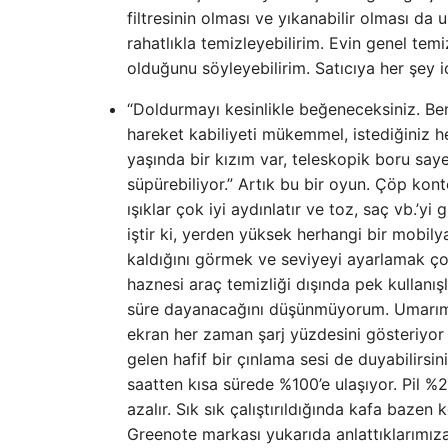
filtresinin olması ve yıkanabilir olması da
rahatlıkla temizleyebilirim. Evin genel temi
olduğunu söyleyebilirim. Satıcıya her şey
“Doldurmayı kesinlikle beğeneceksiniz. Benc
hareket kabiliyeti mükemmel, istediğiniz h
yaşında bir kızım var, teleskopik boru saye
süpürebiliyor.” Artık bu bir oyun. Çöp konte
ışıklar çok iyi aydınlatır ve toz, saç vb.’y
iştir ki, yerden yüksek herhangi bir mobilya
kaldığını görmek ve seviyeyi ayarlamak çok
haznesi araç temizliği dışında pek kullanış
süre dayanacağını düşünmüyorum. Umarım ye
ekran her zaman şarj yüzdesini gösteriyor
gelen hafif bir çınlama sesi de duyabilirsi
saatten kısa sürede %100’e ulaşıyor. Pil 
azalır. Sık sık çalıştırıldığında kafa bazen
Greenote markası yukarıda anlattıklarımı