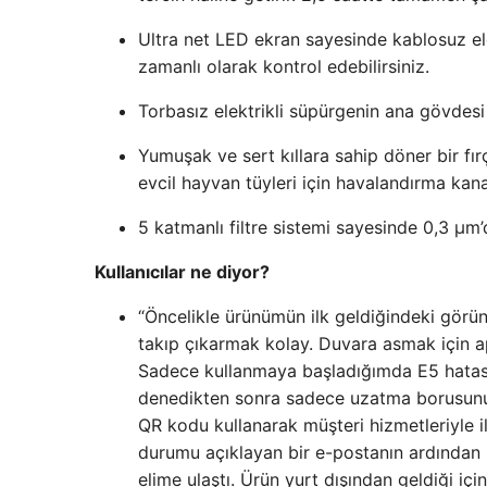
Ultra net LED ekran sayesinde kablosuz el
zamanlı olarak kontrol edebilirsiniz.
Torbasız elektrikli süpürgenin ana gövdesi 
Yumuşak ve sert kıllara sahip döner bir fırça
evcil hayvan tüyleri için havalandırma kanal
5 katmanlı filtre sistemi sayesinde 0,3 μm’d
Kullanıcılar ne diyor?
“Öncelikle ürünümün ilk geldiğindeki görü
takıp çıkarmak kolay. Duvara asmak için apa
Sadece kullanmaya başladığımda E5 hatası
denedikten sonra sadece uzatma borusunu t
QR kodu kullanarak müşteri hizmetleriyle 
durumu açıklayan bir e-postanın ardından 
elime ulaştı. Ürün yurt dışından geldiği içi