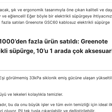
cak, şık ve ergonomik tasarımıyla öne çıkan kaliteli ve day
 ve eğlenceli! Eğer böyle bir elektrikli süpürgeye ihtiyacını
fazla satılan Greenote GSC60 kablosuz elektrikli süpürge
000’den fazla ürün satıldı: Greenote
li süpürge, 10’u 1 arada çok aksesuarl
Eşi görülmemiş 33kPa siklonik emiş gücüne ulaşan yükselti
üyü ve lekeleri kolaylıkla temizler.
r, bu da onu büyük işler ve tüm evin temizliği için ideal il
oluyor. Pil tek tuşla çıkarılabilir ve değiştirilebilir.