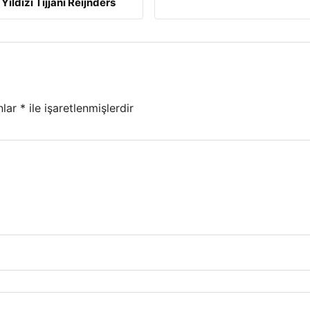
 Yıldızı Tijjani Reijnders
nlar
*
ile işaretlenmişlerdir