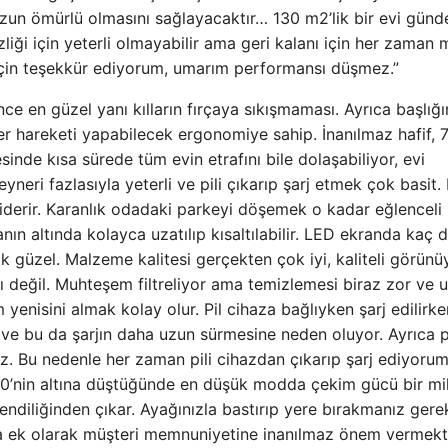
 uzun ömürlü olmasını sağlayacaktır… 130 m2’lik bir evi günd
zliği için yeterli olmayabilir ama geri kalanı için her zaman
 için teşekkür ediyorum, umarım performansı düşmez.”
e en güzel yanı kılların fırçaya sıkışmaması. Ayrıca başlığı
er hareketi yapabilecek ergonomiye sahip. İnanılmaz hafif, 
sinde kısa sürede tüm evin etrafını bile dolaşabiliyor, evi
yneri fazlasıyla yeterli ve pili çıkarıp şarj etmek çok basit.
i giderir. Karanlık odadaki parkeyi döşemek o kadar eğlenceli 
nın altında kolayca uzatılıp kısaltılabilir. LED ekranda kaç 
 güzel. Malzeme kalitesi gerçekten çok iyi, kaliteli görünü
lı değil. Muhteşem filtreliyor ama temizlemesi biraz zor ve 
nisini almak kolay olur. Pil cihaza bağlıyken şarj edilirk
 ve bu da şarjın daha uzun sürmesine neden oluyor. Ayrıca p
niz. Bu nedenle her zaman pili cihazdan çıkarıp şarj ediyorum
%20’nin altına düştüğünde en düşük modda çekim gücü bir mi
 kendiliğinden çıkar. Ayağınızla bastırıp yere bırakmanız gere
za ek olarak müşteri memnuniyetine inanılmaz önem vermekt