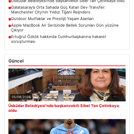
Üsküdar Belediyesi’nde başkanvekili Sibel Tan Çetinkaya oldu
■
Galatasaray’a Orta Sahada Güç Katan Dev Transfer:
■
Manchester City’nin Yıldızı Tijjani Reijnders
Outdoor Mutfaklar ve Prestijli Yaşam Alanları
■
Apple MacBook Air Serisinde Bellek Sorunları Gün yüzüne
■
Çıkıyor
Ertuğrul Özkök hakkında Cumhurbaşkanına hakaret
■
soruşturması
Güncel
05/08/2026
Üsküdar Belediyesi’nde başkanvekili Sibel Tan Çetinkaya
oldu