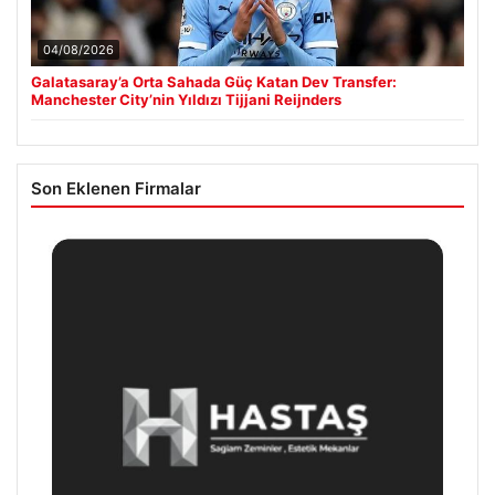
04/08/2026
Galatasaray’a Orta Sahada Güç Katan Dev Transfer:
Manchester City’nin Yıldızı Tijjani Reijnders
Son Eklenen Firmalar