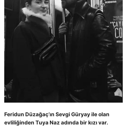
Feridun Düzağaç’ın Sevgi Güryay ile olan
evliliğinden Tuya Naz adında bir kızı var.