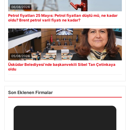
06/08/2026
Petrol fiyatları 25 Mayıs: Petrol fiyatları düştü mü, ne kadar
oldu? Brent petrol varil fiyatı ne kadar?
05/08/2026
Üsküdar Belediyesi’nde başkanvekili Sibel Tan Çetinkaya
oldu
Son Eklenen Firmalar