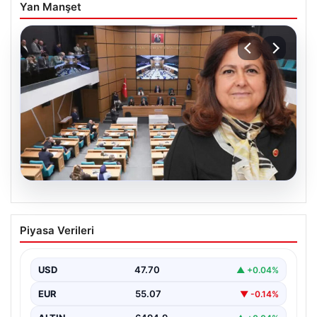
Yan Manşet
05.08.2026
Üsküdar Belediyesi’nde başkanvekili
Piyasa Verileri
Sibel Tan Çetinkaya oldu
USD
47.70
▲ +0.04%
EUR
55.07
▼ -0.14%