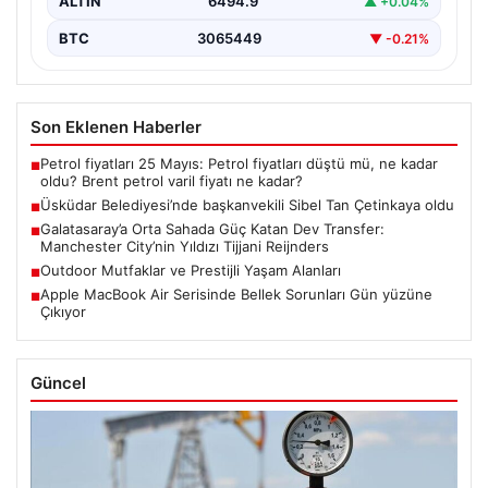
ALTIN
6494.9
▲ +0.04%
BTC
3065449
▼ -0.21%
Son Eklenen Haberler
Petrol fiyatları 25 Mayıs: Petrol fiyatları düştü mü, ne kadar
■
oldu? Brent petrol varil fiyatı ne kadar?
Üsküdar Belediyesi’nde başkanvekili Sibel Tan Çetinkaya oldu
■
Galatasaray’a Orta Sahada Güç Katan Dev Transfer:
■
Manchester City’nin Yıldızı Tijjani Reijnders
Outdoor Mutfaklar ve Prestijli Yaşam Alanları
■
Apple MacBook Air Serisinde Bellek Sorunları Gün yüzüne
■
Çıkıyor
Güncel