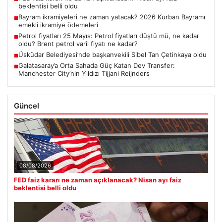
beklentisi belli oldu
Bayram ikramiyeleri ne zaman yatacak? 2026 Kurban Bayramı
■
emekli ikramiye ödemeleri
Petrol fiyatları 25 Mayıs: Petrol fiyatları düştü mü, ne kadar
■
oldu? Brent petrol varil fiyatı ne kadar?
Üsküdar Belediyesi’nde başkanvekili Sibel Tan Çetinkaya oldu
■
Galatasaray’a Orta Sahada Güç Katan Dev Transfer:
■
Manchester City’nin Yıldızı Tijjani Reijnders
Güncel
08/08/2026
FED faiz kararı ne zaman açıklanacak? Nisan ayı faiz
beklentisi belli oldu