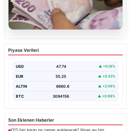
07.08.2026
Bayram ikramiyeleri ne zaman yatacak?
Piyasa Verileri
2026 Kurban Bayramı emekli ikramiye
ödemeleri
USD
47.74
▲ +0.18%
EUR
55.25
▲ +0.32%
ALTIN
6660.6
▲ +2.59%
BTC
3094156
▲ +0.96%
Son Eklenen Haberler
FED faiz kararı ne zaman açıklanacak? Nisan ayı faiz
■