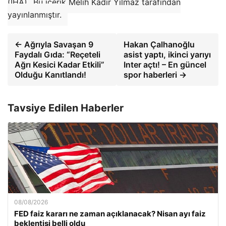
(İHA)
Bu içerik Melih Kadir Yılmaz tarafından
yayınlanmıştır.
← Ağrıyla Savaşan 9
Hakan Çalhanoğlu
Faydalı Gıda: “Reçeteli
asist yaptı, ikinci yarıyı
Ağrı Kesici Kadar Etkili”
Inter açtı! – En güncel
Olduğu Kanıtlandı!
spor haberleri →
Tavsiye Edilen Haberler
08/08/2026
FED faiz kararı ne zaman açıklanacak? Nisan ayı faiz
beklentisi belli oldu