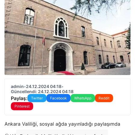
admin
•
24.12.2024 04:18
•
Güncellendi: 24.12.2024 04:18
Paylaş:
Twitter
Facebook
WhatsApp
Reddit
Pinterest
Ankara Valiliği, sosyal ağda yayınladığı paylaşımda