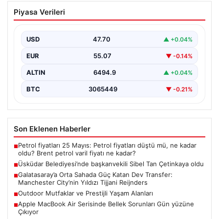
Üsküdar Belediyesi’nde başkanvekili
Piyasa Verileri
Sibel Tan Çetinkaya oldu
USD
47.70
▲ +0.04%
EUR
55.07
▼ -0.14%
ALTIN
6494.9
▲ +0.04%
BTC
3065449
▼ -0.21%
Son Eklenen Haberler
Petrol fiyatları 25 Mayıs: Petrol fiyatları düştü mü, ne kadar
■
oldu? Brent petrol varil fiyatı ne kadar?
Üsküdar Belediyesi’nde başkanvekili Sibel Tan Çetinkaya oldu
■
Galatasaray’a Orta Sahada Güç Katan Dev Transfer:
■
Manchester City’nin Yıldızı Tijjani Reijnders
Outdoor Mutfaklar ve Prestijli Yaşam Alanları
■
Apple MacBook Air Serisinde Bellek Sorunları Gün yüzüne
■
Çıkıyor