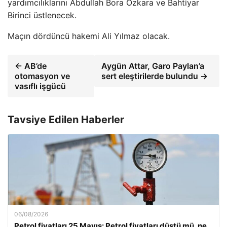
yardımcılıklarını Abdullah Bora Özkara ve Bahtiyar
Birinci üstlenecek.
Maçın dördüncü hakemi Ali Yılmaz olacak.
← AB’de
Aygün Attar, Garo Paylan’a
otomasyon ve
sert eleştirilerde bulundu →
vasıflı işgücü
Tavsiye Edilen Haberler
06/08/2026
Petrol fiyatları 25 Mayıs: Petrol fiyatları düştü mü, ne