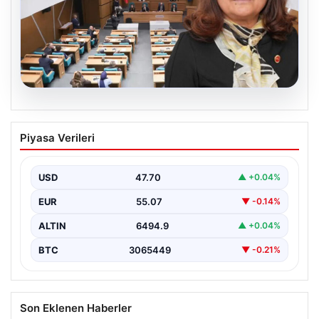
05.08.2026
Üsküdar Belediyesi’nde başkanvekili
Piyasa Verileri
Sibel Tan Çetinkaya oldu
USD
47.70
▲ +0.04%
EUR
55.07
▼ -0.14%
ALTIN
6494.9
▲ +0.04%
BTC
3065449
▼ -0.21%
Son Eklenen Haberler