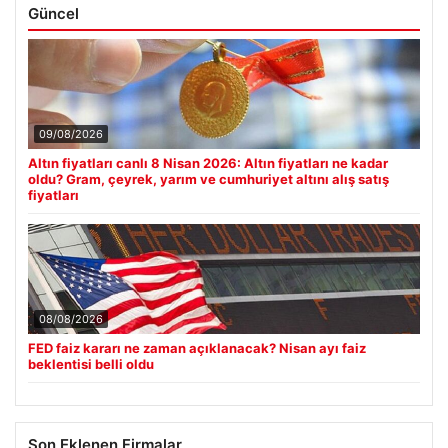
Güncel
09/08/2026
Altın fiyatları canlı 8 Nisan 2026: Altın fiyatları ne kadar
oldu? Gram, çeyrek, yarım ve cumhuriyet altını alış satış
fiyatları
08/08/2026
FED faiz kararı ne zaman açıklanacak? Nisan ayı faiz
beklentisi belli oldu
Son Eklenen Firmalar