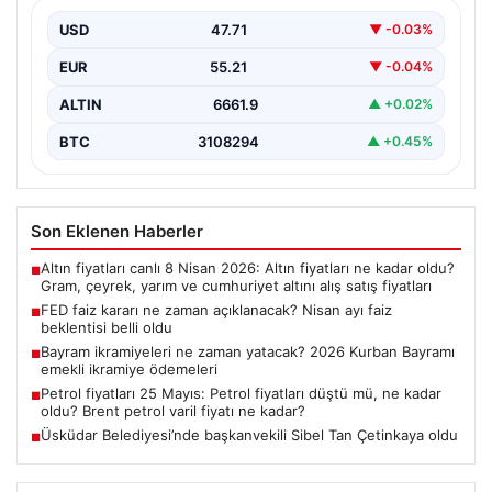
USD
47.71
▼ -0.03%
EUR
55.21
▼ -0.04%
ALTIN
6661.9
▲ +0.02%
BTC
3108294
▲ +0.45%
Son Eklenen Haberler
Altın fiyatları canlı 8 Nisan 2026: Altın fiyatları ne kadar oldu?
■
Gram, çeyrek, yarım ve cumhuriyet altını alış satış fiyatları
FED faiz kararı ne zaman açıklanacak? Nisan ayı faiz
■
beklentisi belli oldu
Bayram ikramiyeleri ne zaman yatacak? 2026 Kurban Bayramı
■
emekli ikramiye ödemeleri
Petrol fiyatları 25 Mayıs: Petrol fiyatları düştü mü, ne kadar
■
oldu? Brent petrol varil fiyatı ne kadar?
Üsküdar Belediyesi’nde başkanvekili Sibel Tan Çetinkaya oldu
■