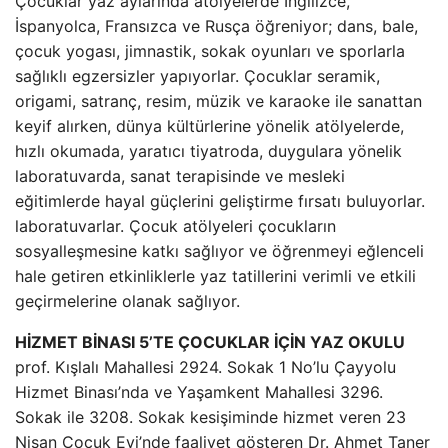
Çocuklar yaz aylarında atölyelerde İngilizce,
İspanyolca, Fransızca ve Rusça öğreniyor; dans, bale,
çocuk yogası, jimnastik, sokak oyunları ve sporlarla
sağlıklı egzersizler yapıyorlar. Çocuklar seramik,
origami, satranç, resim, müzik ve karaoke ile sanattan
keyif alırken, dünya kültürlerine yönelik atölyelerde,
hızlı okumada, yaratıcı tiyatroda, duygulara yönelik
laboratuvarda, sanat terapisinde ve mesleki
eğitimlerde hayal güçlerini geliştirme fırsatı buluyorlar.
laboratuvarlar. Çocuk atölyeleri çocukların
sosyalleşmesine katkı sağlıyor ve öğrenmeyi eğlenceli
hale getiren etkinliklerle yaz tatillerini verimli ve etkili
geçirmelerine olanak sağlıyor.
HİZMET BİNASI 5’TE ÇOCUKLAR İÇİN YAZ OKULU
prof. Kışlalı Mahallesi 2924. Sokak 1 No’lu Çayyolu
Hizmet Binası’nda ve Yaşamkent Mahallesi 3296.
Sokak ile 3208. Sokak kesişiminde hizmet veren 23
Nisan Çocuk Evi’nde faaliyet gösteren Dr. Ahmet Taner