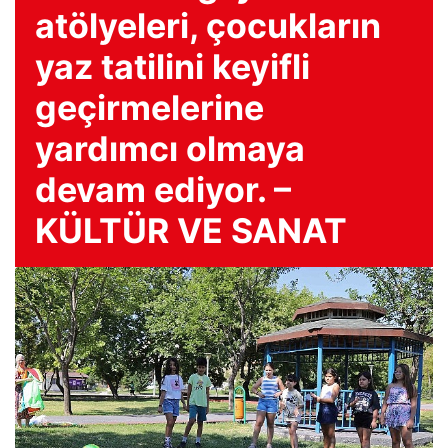
atölyeleri, çocukların
yaz tatilini keyifli
geçirmelerine
yardımcı olmaya
devam ediyor. –
KÜLTÜR VE SANAT