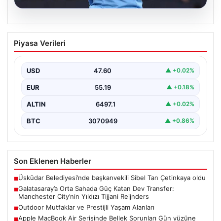
04.08.2026
Galatasaray’a Orta Sahada Güç Katan
Piyasa Verileri
Dev Transfer: Manchester City’nin
Yıldızı Tijjani Reijnders
USD
47.60
▲ +0.02%
Galatasaray, transfer çalışmalarını yoğunlaştırdığı yaz
döneminde önemli bir hamle yapmaya hazırlanıyor. Sarı-
EUR
55.19
▲ +0.18%
kırmızılı yönetim, özellikle…
ALTIN
6497.1
▲ +0.02%
BTC
3070949
▲ +0.86%
Son Eklenen Haberler
Üsküdar Belediyesi’nde başkanvekili Sibel Tan Çetinkaya oldu
■
Galatasaray’a Orta Sahada Güç Katan Dev Transfer:
■
Manchester City’nin Yıldızı Tijjani Reijnders
Outdoor Mutfaklar ve Prestijli Yaşam Alanları
■
Apple MacBook Air Serisinde Bellek Sorunları Gün yüzüne
■