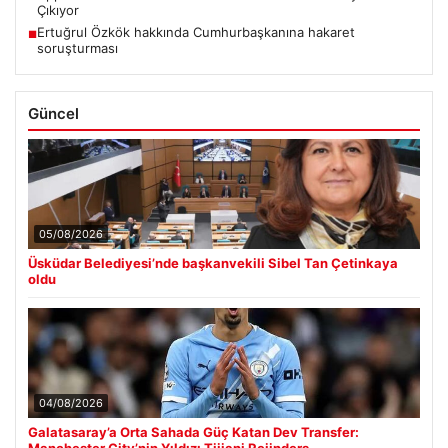
Çıkıyor
Ertuğrul Özkök hakkında Cumhurbaşkanına hakaret
■
soruşturması
Güncel
05/08/2026
Üsküdar Belediyesi’nde başkanvekili Sibel Tan Çetinkaya
oldu
04/08/2026
Galatasaray’a Orta Sahada Güç Katan Dev Transfer:
Manchester City’nin Yıldızı Tijjani Reijnders