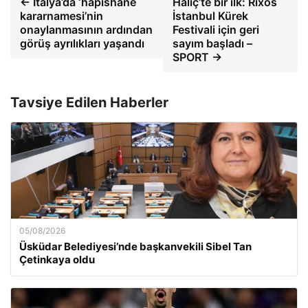
← İtalya’da ‘hapishane
Haliç’te bir ilk: Rixos
kararnamesi’nin
İstanbul Kürek
onaylanmasının ardından
Festivali için geri
görüş ayrılıkları yaşandı
sayım başladı –
SPORT →
Tavsiye Edilen Haberler
05/08/2026
Üsküdar Belediyesi’nde başkanvekili Sibel Tan
Çetinkaya oldu